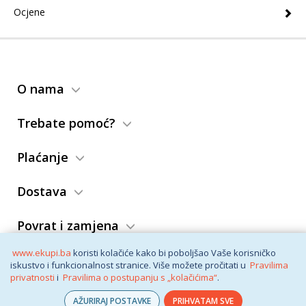
Ocjene
O nama
Trebate pomoć?
Plaćanje
Dostava
Povrat i zamjena
www.ekupi.ba
koristi kolačiće kako bi poboljšao Vaše korisničko
Opći uslovi
iskustvo i funkcionalnost stranice. Više možete pročitati u
Pravilima
privatnosti
i
Pravilima o postupanju s „kolačićima“
.
AŽURIRAJ POSTAVKE
PRIHVATAM SVE
© eKupi
2026. Vaša internet trgovina