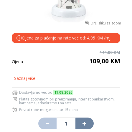
Drži sliku za zoom
Cijena za plaćanje na rate već od: 4,95 KM /mj.
i
144,00 KM
109,00 KM
Cijena
Saznaj više
Dostavljamo već od
19.08.2026
Platite gotovinom pri preuzimanju, Internet bankarstvom,
karticama jednokratno i na rate
Povrat robe moguć unutar 15 dana