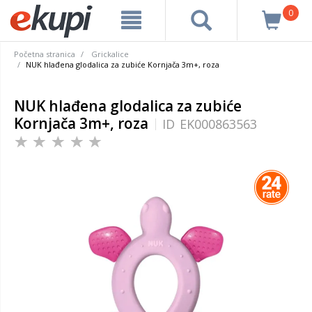
0
Početna stranica
Grickalice
NUK hlađena glodalica za zubiće Kornjača 3m+, roza
NUK hlađena glodalica za zubiće
Kornjača 3m+, roza
ID
EK000863563