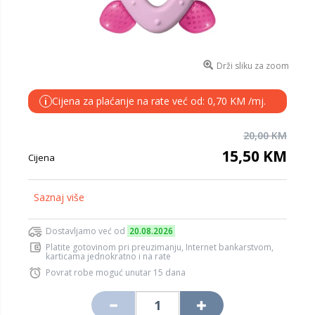
Drži sliku za zoom
Cijena za plaćanje na rate već od: 0,70 KM /mj.
i
20,00 KM
15,50 KM
Cijena
Saznaj više
Dostavljamo već od
20.08.2026
Platite gotovinom pri preuzimanju, Internet bankarstvom,
karticama jednokratno i na rate
Povrat robe moguć unutar 15 dana