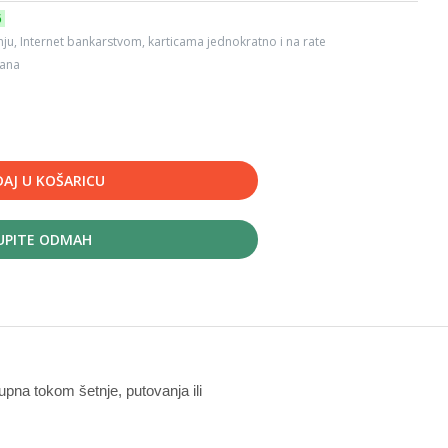
6
ju, Internet bankarstvom, karticama jednokratno i na rate
dana
AJ U KOŠARICU
UPITE ODMAH
upna tokom šetnje, putovanja ili