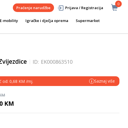
0
Praćenje narudžbe
Prijava / Registracija
E-mobility
Igračke i dječja oprema
Supermarket
Zvijezdice
ID:
EK000863510
Saznaj više
ć od: 0,68 KM /mj.
i
 KM
90 KM