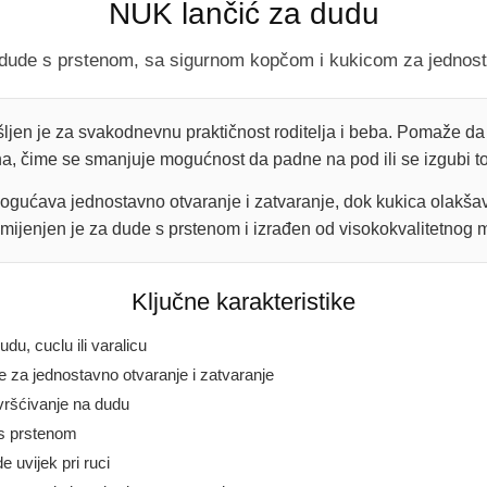
NUK lančić za dudu
 dude s prstenom, sa sigurnom kopčom i kukicom za jednost
jen je za svakodnevnu praktičnost roditelja i beba. Pomaže da
a, čime se smanjuje mogućnost da padne na pod ili se izgubi t
gućava jednostavno otvaranje i zatvaranje, dok kukica olakšav
ijenjen je za dude s prstenom i izrađen od visokokvalitetnog m
Ključne karakteristike
du, cuclu ili varalicu
 za jednostavno otvaranje i zatvaranje
vršćivanje na dudu
s prstenom
uvijek pri ruci