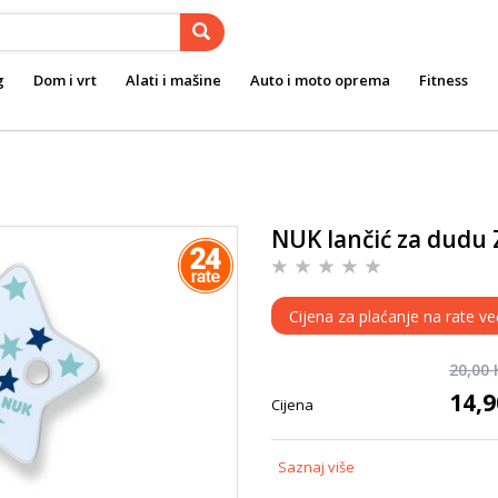
g
Dom i vrt
Alati i mašine
Auto i moto oprema
Fitness
NUK lančić za dudu 
Cijena za plaćanje na rate ve
20,00
14,
Cijena
Saznaj više