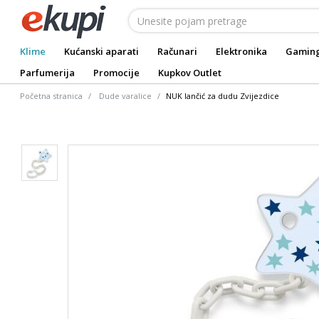
Klime
Kućanski aparati
Računari
Elektronika
Gamin
Parfumerija
Promocije
Kupkov Outlet
Početna stranica
Dude varalice
NUK lančić za dudu Zvijezdice