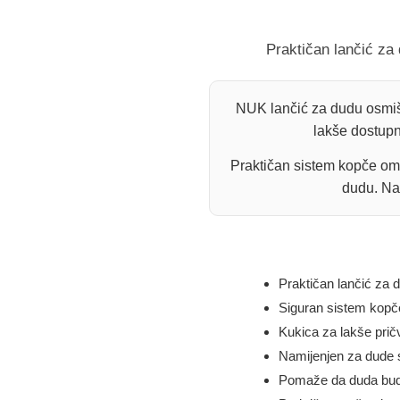
Praktičan lančić za
NUK lančić za dudu osmišl
lakše dostupn
Praktičan sistem kopče omo
dudu. Nam
Praktičan lančić za du
Siguran sistem kopče
Kukica za lakše prič
Namijenjen za dude 
Pomaže da duda bude 