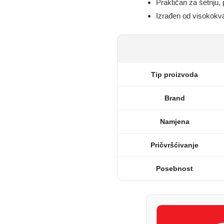
Praktičan za šetnju,
Izrađen od visokokva
Tip proizvoda
Brand
Namjena
Pričvršćivanje
Posebnost