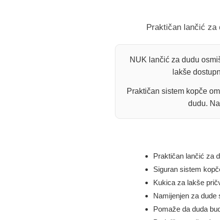
Praktičan lančić za
NUK lančić za dudu osmišl
lakše dostupn
Praktičan sistem kopče omo
dudu. Nam
Praktičan lančić za du
Siguran sistem kopče
Kukica za lakše prič
Namijenjen za dude 
Pomaže da duda bude 