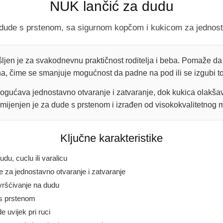
NUK lančić za dudu
 dude s prstenom, sa sigurnom kopčom i kukicom za jednost
jen je za svakodnevnu praktičnost roditelja i beba. Pomaže da
a, čime se smanjuje mogućnost da padne na pod ili se izgubi t
gućava jednostavno otvaranje i zatvaranje, dok kukica olakšav
ijenjen je za dude s prstenom i izrađen od visokokvalitetnog m
Ključne karakteristike
du, cuclu ili varalicu
 za jednostavno otvaranje i zatvaranje
vršćivanje na dudu
s prstenom
uvijek pri ruci