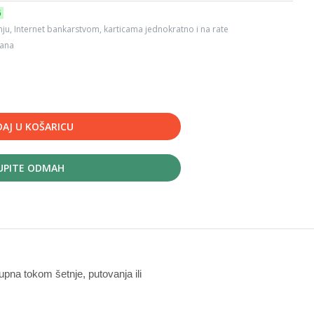
6
ju, Internet bankarstvom, karticama jednokratno i na rate
dana
AJ U KOŠARICU
UPITE ODMAH
upna tokom šetnje, putovanja ili