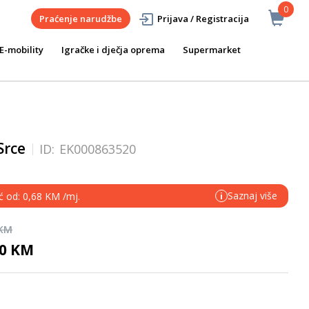
0
Praćenje narudžbe
Prijava / Registracija
E-mobility
Igračke i dječja oprema
Supermarket
Srce
ID:
EK000863520
Saznaj više
ć od: 0,68 KM /mj.
i
 KM
90 KM