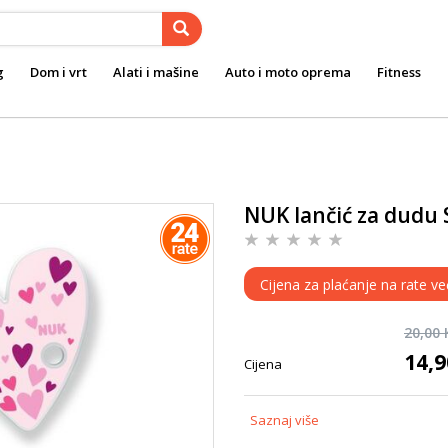
g
Dom i vrt
Alati i mašine
Auto i moto oprema
Fitness
NUK lančić za dudu 
Cijena za plaćanje na rate ve
20,00
14,
Cijena
Saznaj više