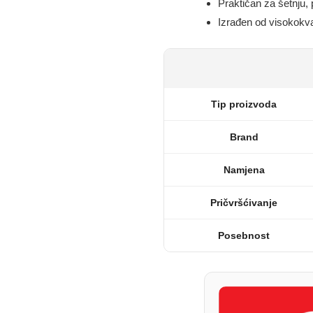
Praktičan za šetnju,
Izrađen od visokokva
Tip proizvoda
Brand
Namjena
Pričvršćivanje
Posebnost