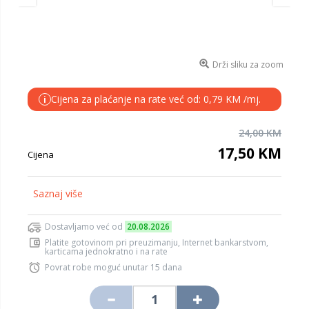
Drži sliku za zoom
Cijena za plaćanje na rate već od: 0,79 KM /mj.
i
24,00 KM
17,50 KM
Cijena
Saznaj više
Dostavljamo već od
20.08.2026
Platite gotovinom pri preuzimanju, Internet bankarstvom,
karticama jednokratno i na rate
Povrat robe moguć unutar 15 dana