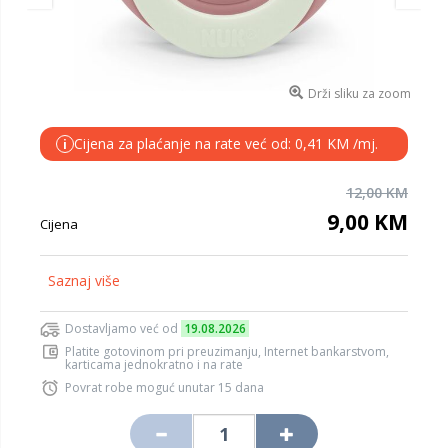
Drži sliku za zoom
Cijena za plaćanje na rate već od: 0,41 KM /mj.
i
12,00 KM
9,00 KM
Cijena
Saznaj više
Dostavljamo već od
19.08.2026
Platite gotovinom pri preuzimanju, Internet bankarstvom,
karticama jednokratno i na rate
Povrat robe moguć unutar 15 dana