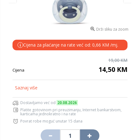
Drži sliku za zoom
Cijena za plaćanje na rate već od: 0,66 KM /mj.
i
19,00 KM
14,50 KM
Cijena
Saznaj više
Dostavljamo već od
20.08.2026
Platite gotovinom pri preuzimanju, Internet bankarstvom,
karticama jednokratno i na rate
Povrat robe moguć unutar 15 dana