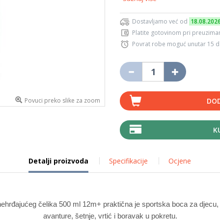
Dostavljamo već od
18.08.202
Platite gotovinom pri preuziman
Povrat robe moguć unutar 15 
Povuci preko slike za zoom
DOD
K
Detalji proizvoda
Specifikacije
Ocjene
ehrđajućeg čelika 500 ml 12m+ praktična je sportska boca za djecu
avanture, šetnje, vrtić i boravak u pokretu.