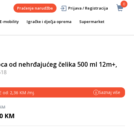
0
Praćenje narudžbe
Prijava / Registracija
E-mobility
Igračke i dječja oprema
Supermarket
ca od nehrđajućeg čelika 500 ml 12m+,
518
Saznaj više
ć od: 2,36 KM /mj.
i
 KM
00 KM