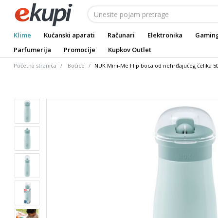
Klime
Kućanski aparati
Računari
Elektronika
Gamin
Parfumerija
Promocije
Kupkov Outlet
Početna stranica
Bočice
NUK Mini-Me Flip boca od nehrđajućeg čelika 5