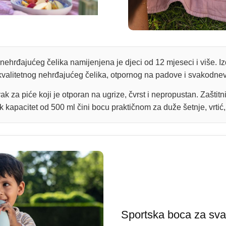
hrđajućeg čelika namijenjena je djeci od 12 mjeseci i više. Izd
kvalitetnog nehrđajućeg čelika, otpornog na padove i svakodne
k za piće koji je otporan na ugrize, čvrst i nepropustan. Zaštitn
k kapacitet od 500 ml čini bocu praktičnom za duže šetnje, vrtić, 
Sportska boca za sva