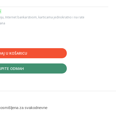
6
ju, Internet bankarstvom, karticama jednokratno i na rate
dana
AJ U KOŠARICU
UPITE ODMAH
, osmišljena za svakodnevne