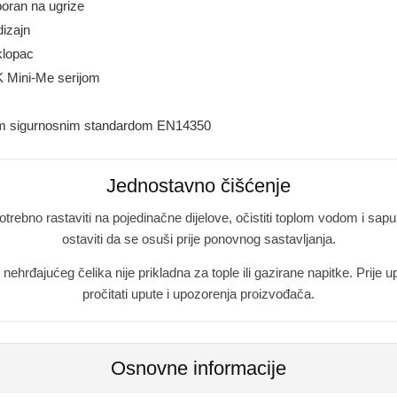
oran na ugrize
dizajn
oklopac
 Mini-Me serijom
im sigurnosnim standardom EN14350
Jednostavno čišćenje
otrebno rastaviti na pojedinačne dijelove, očistiti toplom vodom i sap
ostaviti da se osuši prije ponovnog sastavljanja.
hrđajućeg čelika nije prikladna za tople ili gazirane napitke. Prije u
pročitati upute i upozorenja proizvođača.
Osnovne informacije