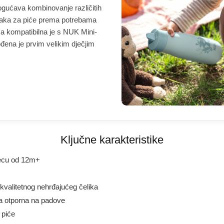
gućava kombinovanje različitih
tavaka za piće prema potrebama
ca kompatibilna je s NUK Mini-
đena je prvim velikim dječjim
Ključne karakteristike
jecu od 12m+
okvalitetnog nehrđajućeg čelika
ija otporna na padove
 piće