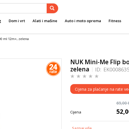
g
Dom i vrt
Alati i mašine
Auto i moto oprema
Fitness
00 ml 12m+, zelena
NUK Mini-Me Flip bo
zelena
ID:
EK000863
Cijena za plaćanje na rate ve
69,00
52,
Cijena
Saznaj više