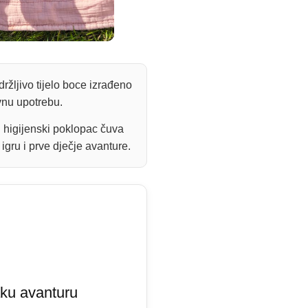
ržljivo tijelo boce izrađeno
vnu upotrebu.
i higijenski poklopac čuva
igru i prve dječje avanture.
ku avanturu