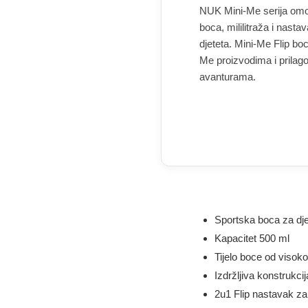
NUK Mini-Me serija omo
boca, mililitraža i nas
djeteta. Mini-Me Flip bo
Me proizvodima i prilago
avanturama.
Sportska boca za d
Kapacitet 500 ml
Tijelo boce od visok
Izdržljiva konstrukc
2u1 Flip nastavak za