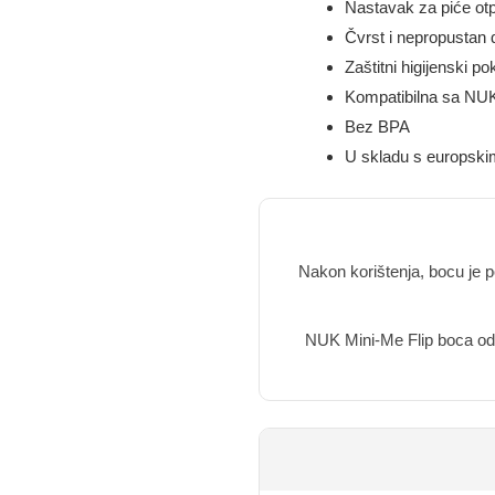
Nastavak za piće otp
Čvrst i nepropustan 
Zaštitni higijenski p
Kompatibilna sa NUK
Bez BPA
U skladu s europsk
Nakon korištenja, bocu je p
NUK Mini-Me Flip boca od ne