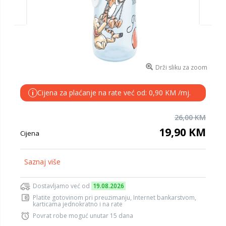
Drži sliku za zoom
Cijena za plaćanje na rate već od: 0,90 KM /mj.
i
26,00 KM
19,90 KM
Cijena
Saznaj više
Dostavljamo već od
19.08.2026
Platite gotovinom pri preuzimanju, Internet bankarstvom,
karticama jednokratno i na rate
Povrat robe moguć unutar 15 dana