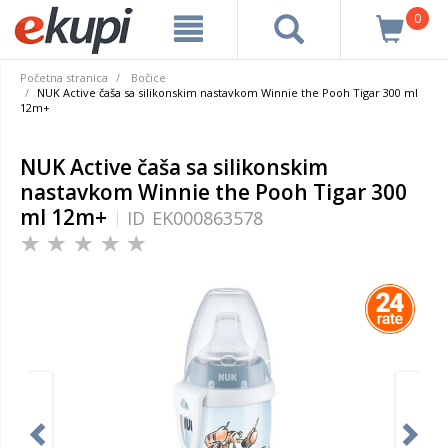
0
Početna stranica
Bočice
NUK Active čaša sa silikonskim nastavkom Winnie the Pooh Tigar 300 ml
12m+
NUK Active čaša sa silikonskim
nastavkom Winnie the Pooh Tigar 300
ml 12m+
ID
EK000863578