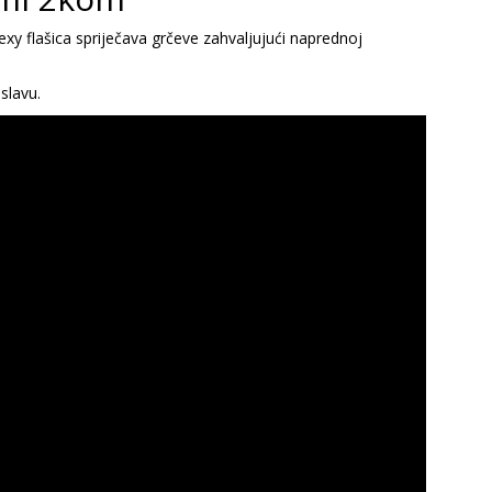
exy flašica spriječava grčeve zahvaljujući naprednoj
slavu.