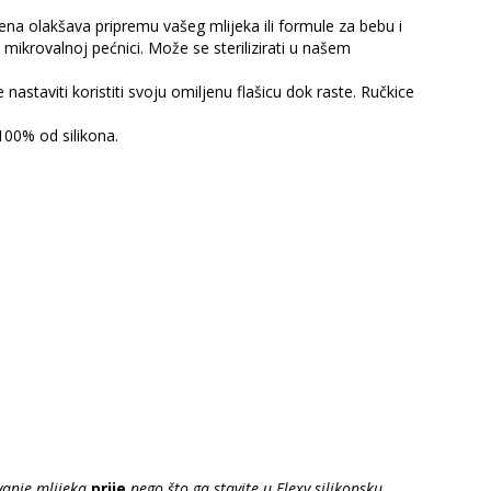
mena olakšava pripremu vašeg mlijeka ili formule za bebu i
i mikrovalnoj pećnici. Može se sterilizirati u našem
astaviti koristiti svoju omiljenu flašicu dok raste. Ručkice
100% od silikona.
vanje mlijeka
prije
nego što ga stavite u
Flexy silikonsku