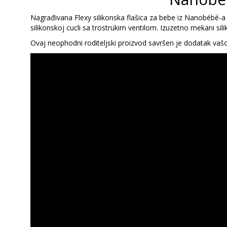
Nagrađivana Flexy silikonska flašica za bebe iz Nanobébé-a p
silikonskoj cucli sa trostrukim ventilom. Izuzetno mekani sil
Ovaj neophodni roditeljski proizvod savršen je dodatak vašo