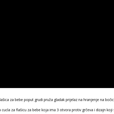
ašica za bebe poput grudi pruža gladak prijelaz na hranjenje na bočicu
 cucla za flašicu za bebe koja ima 3 otvora protiv grčeva i dizajn koji 