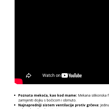
Poznata mekoća, kao kod mame:
Mekana silikonska fl
zamijeniti dojku s bočicom i obrnuto.
Najnapredniji sistem ventilacije protiv grčeva:
Jedina