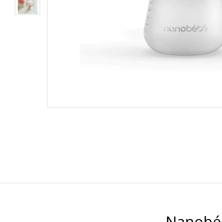
Nanobéb