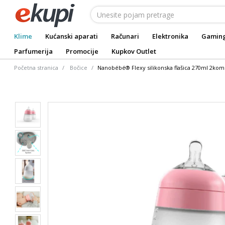
Klime
Kućanski aparati
Računari
Elektronika
Gamin
Parfumerija
Promocije
Kupkov Outlet
Početna stranica
Bočice
Nanobébé® Flexy silikonska flašica 270ml 2kom