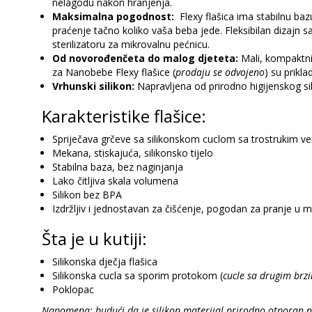
nelagodu nakon hranjenja.
Maksimalna pogodnost:
Flexy flašica ima stabilnu bazu
praćenje tačno koliko vaša beba jede. Fleksibilan dizajn sa
sterilizatoru za mikrovalnu pećnicu.
Od novorođenčeta do malog djeteta:
Mali, kompaktni 
za Nanobebe Flexy flašice (
prodaju se odvojeno
) su prikl
Vrhunski silikon:
Napravljena od prirodno higijenskog sil
Karakteristike flašice:
Spriječava grčeve sa silikonskom cuclom sa trostrukim v
Mekana, stiskajuća, silikonsko tijelo
Stabilna baza, bez naginjanja
Lako čitljiva skala volumena
Silikon bez BPA
Izdržljiv i jednostavan za čišćenje, pogodan za pranje u m
Šta je u kutiji:
Silikonska dječja flašica
Silikonska cucla sa sporim protokom (
cucle sa drugim br
Poklopac
Napomena: budući da je silikon materijal prirodno otporan n