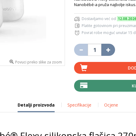
Nanobébé-a pruža najbolje iskus
Dostavljamo već od
12.08.202
Platite gotovinom pri preuziman
Povrat robe moguć unutar 15 
Povuci preko slike za zoom
DOD
K
Detalji proizvoda
Specifikacije
Ocjene
é® Flexy silikonska flašica 27