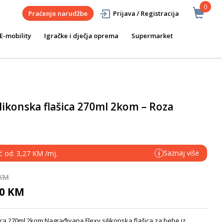
0
Praćenje narudžbe
Prijava / Registracija
E-mobility
Igračke i dječja oprema
Supermarket
ikonska flašica 270ml 2kom – Roza
Saznaj više
ć od: 3,27 KM /mj.
i
 KM
90 KM
ca 270ml 2kom Nagrađivana Flexy silikonska flašica za bebe iz