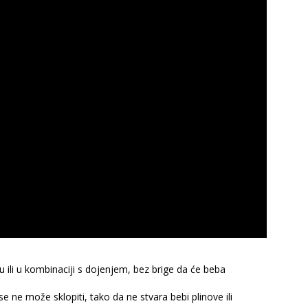
 ili u kombinaciji s dojenjem, bez brige da će beba
se ne može sklopiti, tako da ne stvara bebi plinove ili