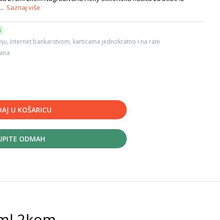
...
Saznaj više
6
ju, Internet bankarstvom, karticama jednokratno i na rate
dana
AJ U KOŠARICU
UPITE ODMAH
0ml 2kom