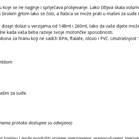
 koje se ne naginje i spriječava prolijevanje. Lako čitljiva skala volu
 širokim grlom lako se čisti, a flašica se može prati u mašini za suđe 
dizajn dolazi u verzijama od 148ml i 260ml, tako da vaše dijete može n
adne kada vaša beba razvije svoje motoričke sposobnosti.
ikona za hranu koji ne sadrži BPA, ftalate, olovo i PVC. Unutrašnjost 
entilom
ašini za suđe.
zinama protoka
dostupne su odvojeno)
a toplinu i može produžiti vrijeme zagrijavanja, preporučujemo zagrija