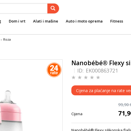
g
Dom i vrt
Alati i mašine
Auto i moto oprema
Fitness
 – Roza
Nanobébé® Flexy sil
ID:
EK000863721
Cijena za plaćanje na rate ve
99,90
71,
Cijena
Nanobébé® Flexy silikonska flaši