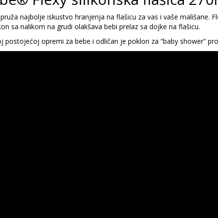
ruža najbolje iskustvo hranjenja na flašicu za vas i vaše mališane. Fl
ikon sa nalikom na grudi olakšava bebi prelaz sa dojke na flašicu.
j postojećoj opremi za bebe i odličan je poklon za “baby shower” pro