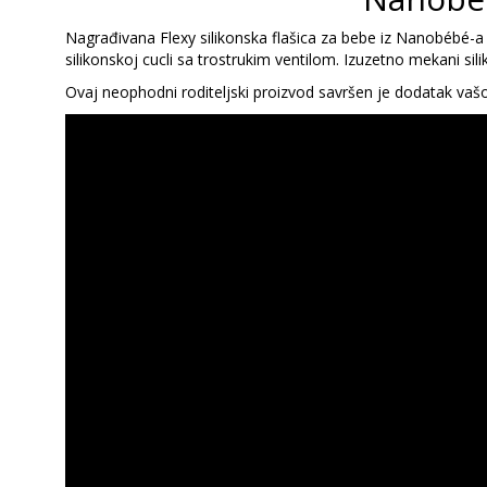
Nagrađivana Flexy silikonska flašica za bebe iz Nanobébé-a p
silikonskoj cucli sa trostrukim ventilom. Izuzetno mekani sil
Ovaj neophodni roditeljski proizvod savršen je dodatak vašo