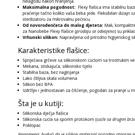
nelagodu nakon hranjenja.
Maksimalna pogodnost:
Flexy flašica ima stabilnu bazu
praćenje tačno koliko vaša beba jede. Fleksibilan dizajn sa
sterilizatoru za mikrovalnu pećnicu.
Od novorođenčeta do malog djeteta:
Mali, kompaktni 
za Nanobebe Flexy flašice (
prodaju se odvojeno
) su prikl
Vrhunski silikon:
Napravljena od prirodno higijenskog sil
Karakteristike flašice:
Spriječava grčeve sa silikonskom cuclom sa trostrukim v
Mekana, stiskajuća, silikonsko tijelo
Stabilna baza, bez naginjanja
Lako čitljiva skala volumena
Silikon bez BPA
Izdržljiv i jednostavan za čišćenje, pogodan za pranje u m
Šta je u kutiji:
Silikonska dječja flašica
Silikonska cucla sa sporim protokom (
cucle sa drugim br
Poklopac
Napomena: budući da je silikon materijal prirodno otporan n