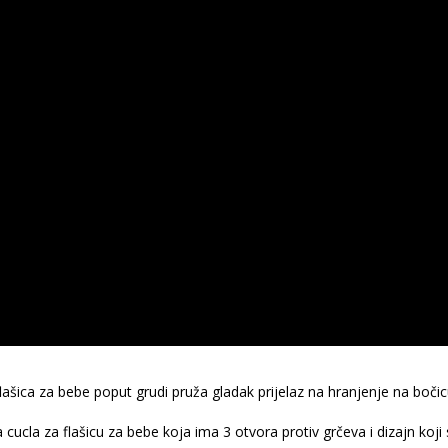
ašica za bebe poput grudi pruža gladak prijelaz na hranjenje na bočicu
 cucla za flašicu za bebe koja ima 3 otvora protiv grčeva i dizajn koji 