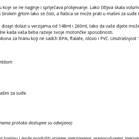
 koje se ne naginje i spriječava prolijevanje. Lako čitljiva skala volu
 širokim grlom lako se čisti, a flašica se može prati u mašini za suđe 
dizajn dolazi u verzijama od 148ml i 260ml, tako da vaše dijete može n
adne kada vaša beba razvije svoje motoričke sposobnosti.
ikona za hranu koji ne sadrži BPA, ftalate, olovo i PVC. Unutrašnjost 
entilom
ašini za suđe.
zinama protoka
dostupne su odvojeno)
a toplinu i može produžiti vrijeme zagrijavanja, preporučujemo zagrija