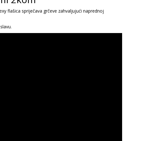
exy flašica spriječava grčeve zahvaljujući naprednoj
slavu.