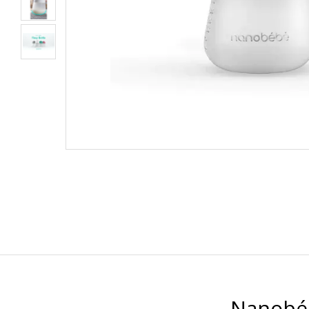
Nanobéb