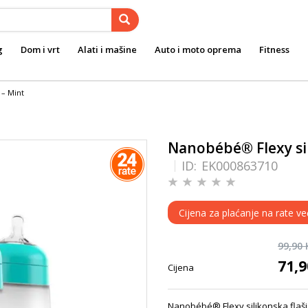
g
Dom i vrt
Alati i mašine
Auto i moto oprema
Fitness
 – Mint
Nanobébé® Flexy sil
ID:
EK000863710
Cijena za plaćanje na rate ve
99,90
71,
Cijena
Nanobébé® Flexy silikonska flaši