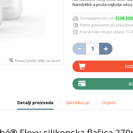
Nanobébé-a pruža najbolje iskus
Dostavljamo već od
12.08.202
Platite gotovinom pri preuziman
Povrat robe moguć unutar 15 
Povuci preko slike za zoom
DOD
K
Detalji proizvoda
Specifikacije
Ocjene
é® Flexy silikonska flašica 27