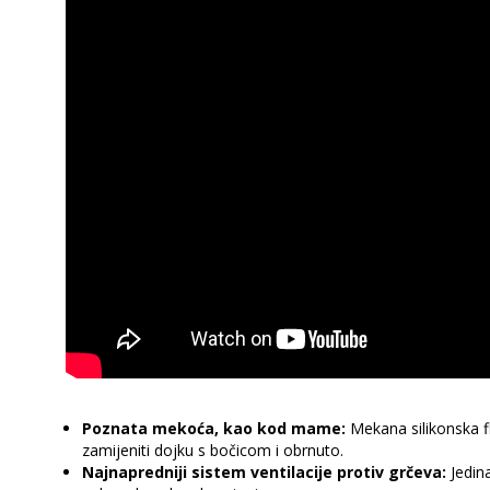
Poznata mekoća, kao kod mame:
Mekana silikonska fl
zamijeniti dojku s bočicom i obrnuto.
Najnapredniji sistem ventilacije protiv grčeva:
Jedina