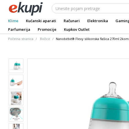
Klime
Kućanski aparati
Računari
Elektronika
Gamin
Parfumerija
Promocije
Kupkov Outlet
Početna stranica
Bočice
Nanobébé® Flexy silikonska flašica 270ml 2kom