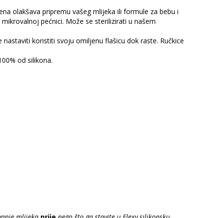
mena olakšava pripremu vašeg mlijeka ili formule za bebu i
i mikrovalnoj pećnici. Može se sterilizirati u našem
astaviti koristiti svoju omiljenu flašicu dok raste. Ručkice
100% od silikona.
vanje mlijeka
prije
nego što ga stavite u
Flexy silikonsku