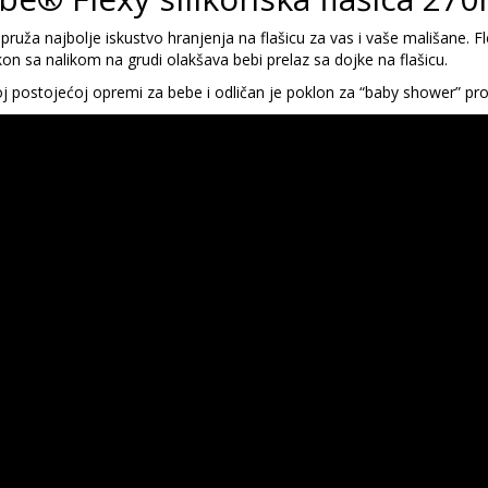
ruža najbolje iskustvo hranjenja na flašicu za vas i vaše mališane. Fl
ikon sa nalikom na grudi olakšava bebi prelaz sa dojke na flašicu.
j postojećoj opremi za bebe i odličan je poklon za “baby shower” pro