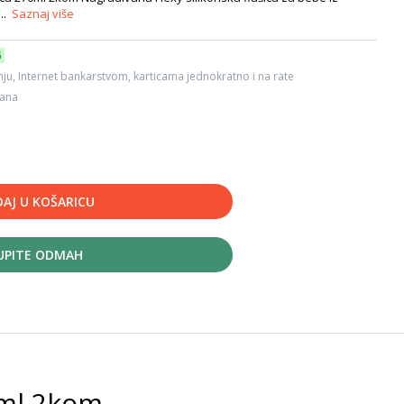
...
Saznaj više
6
ju, Internet bankarstvom, karticama jednokratno i na rate
dana
AJ U KOŠARICU
UPITE ODMAH
0ml 2kom