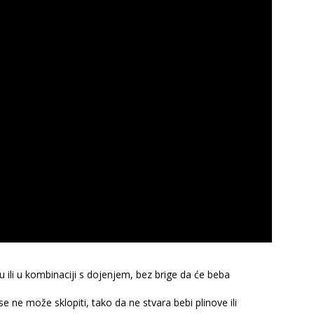
 ili u kombinaciji s dojenjem, bez brige da će beba
se ne može sklopiti, tako da ne stvara bebi plinove ili