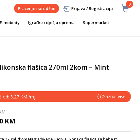
0
Praćenje narudžbe
Prijava / Registracija
E-mobility
Igračke i dječja oprema
Supermarket
ikonska flašica 270ml 2kom – Mint
Saznaj više
ć od: 3,27 KM /mj.
i
 KM
90 KM
ca 270ml 2kom Nagrađivana Flexy silikonska flašica za bebe iz