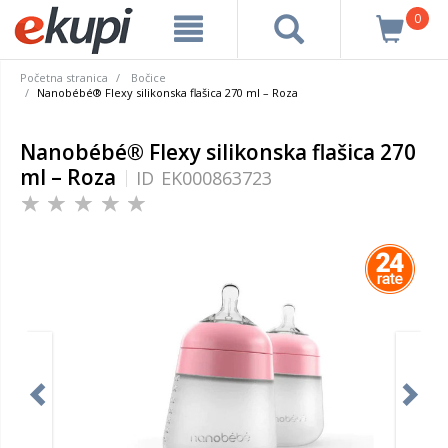
0
Početna stranica
Bočice
Nanobébé® Flexy silikonska flašica 270 ml – Roza
Nanobébé® Flexy silikonska flašica 270
ml – Roza
ID
EK000863723