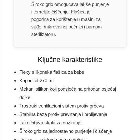
Široko grlo omogućava lakše punjenje
i temeljito čišćenje. Flašica je
pogodna za korištenje u mašini za
suđe, mikrovalnoj pećnici i parnom
sterilizatoru.
Ključne karakteristike
Flexy silikonska flašica za bebe
Kapacitet 270 ml
Mekani silikon koji podsjeća na prirodan osjećaj
dojke
Trostruki ventilacioni sistem protiv grčeva
Stabilna baza protiv prevrtanja i prolijevanja
Lako čitljiva skala za doziranje
Široko grlo za jednostavno punjenje i čišćenje
Dolazi sa cuclom sporog protoka