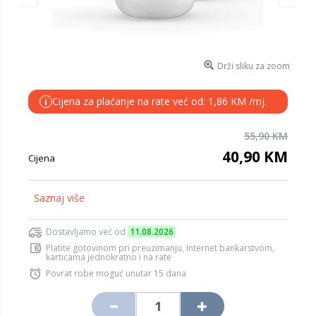
Drži sliku za zoom
Cijena za plaćanje na rate već od: 1,86 KM /mj.
i
55,90 KM
40,90 KM
Cijena
Saznaj više
Dostavljamo već od
11.08.2026
Platite gotovinom pri preuzimanju, Internet bankarstvom,
karticama jednokratno i na rate
Povrat robe moguć unutar 15 dana