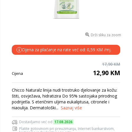
Drži sliku za zoom
Cijena za plaćanje na rate već od: 0,59 KM /mj.
i
17,90 KM
12,90 KM
Cijena
Chicco Naturalz linija nudi trostruko djelovanje za kožu:
štiti, osvježava, hidratizira Do 95% sastojaka prirodnog
podrijetla. S eteričnim uljima eukaliptusa, citronele i
niaoulija. Dermatološki...
Saznaj više
Dostavljamo već od
17.08.2026
Platite gotovinom pri preuzimanju, Internet bankarstvom,