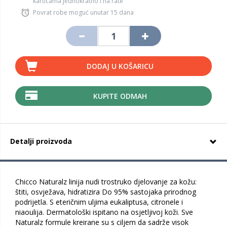
karticama jednokratno i na rate
Povrat robe moguć unutar 15 dana
DODAJ U KOŠARICU
KUPITE ODMAH
Detalji proizvoda
Chicco Naturalz linija nudi trostruko djelovanje za kožu:
štiti, osvježava, hidratizira Do 95% sastojaka prirodnog
podrijetla. S eteričnim uljima eukaliptusa, citronele i
niaoulija. Dermatološki ispitano na osjetljivoj koži. Sve
Naturalz formule kreirane su s ciljem da sadrže visok