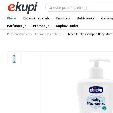
Klime
Kućanski aparati
Računari
Elektronika
Gamin
Parfumerija
Promocije
Kupkov Outlet
Početna stranica
Kozmetika i pelene
Chicco kupka i šampon Baby Mome