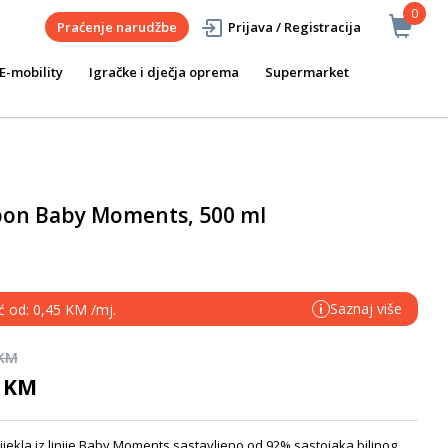
0
Praćenje narudžbe
Prijava / Registracija
E-mobility
Igračke i dječja oprema
Supermarket
pon Baby Moments, 500 ml
Saznaj više
ć od: 0,45 KM /mj.
i
 KM
0 KM
ekla iz linije Baby Moments sastavljeno od 92% sastojaka biljnog