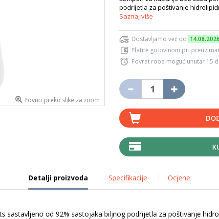
podrijetla za poštivanje hidrolipi
Saznaj više
Dostavljamo već od
14.08.202
Platite gotovinom pri preuziman
Povrat robe moguć unutar 15 
Povuci preko slike za zoom
DOD
K
Detalji proizvoda
Specifikacije
Ocjene
 sastavljeno od 92% sastojaka biljnog podrijetla za poštivanje hidro