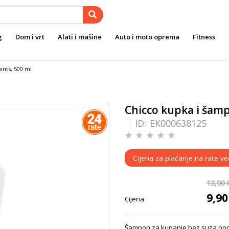
g
Dom i vrt
Alati i mašine
Auto i moto oprema
Fitness
nts, 500 ml
Chicco kupka i šam
ID:
EK000638125
Cijena za plaćanje na rate ve
13,90
9,9
Cijena
Šampon za kupanje bez suza porij