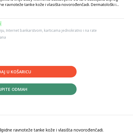
dne ravnoteže tanke kože i vlasišta novorođenčadi. Dermatološki i...
6
ju, Internet bankarstvom, karticama jednokratno i na rate
dana
AJ U KOŠARICU
UPITE ODMAH
lipidne ravnoteže tanke kože i vlasišta novorođenčadi.