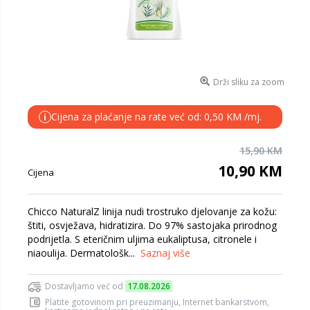
Drži sliku za zoom
Cijena za plaćanje na rate već od: 0,50 KM /mj.
i
15,90 KM
10,90 KM
Cijena
Chicco NaturalZ linija nudi trostruko djelovanje za kožu:
štiti, osvježava, hidratizira. Do 97% sastojaka prirodnog
podrijetla. S eteričnim uljima eukaliptusa, citronele i
niaoulija. Dermatološk...
Saznaj više
Dostavljamo već od
17.08.2026
Platite gotovinom pri preuzimanju, Internet bankarstvom,