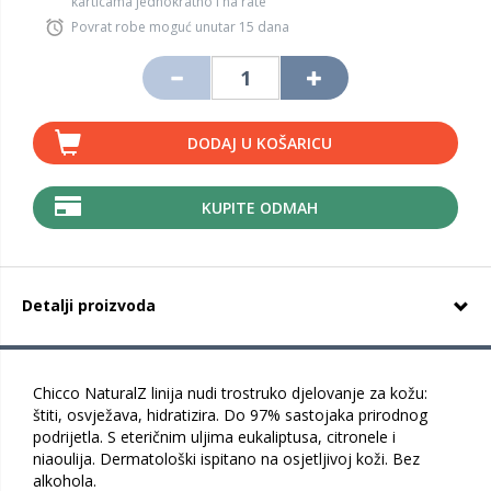
karticama jednokratno i na rate
Povrat robe moguć unutar 15 dana
DODAJ U KOŠARICU
KUPITE ODMAH
Detalji proizvoda
Chicco NaturalZ linija nudi trostruko djelovanje za kožu:
štiti, osvježava, hidratizira. Do 97% sastojaka prirodnog
podrijetla. S eteričnim uljima eukaliptusa, citronele i
niaoulija. Dermatološki ispitano na osjetljivoj koži. Bez
alkohola.