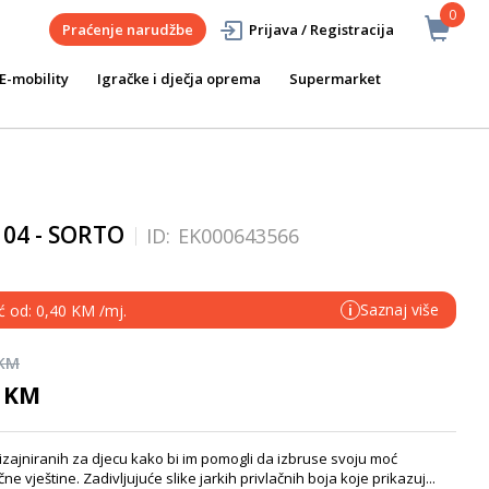
0
Praćenje narudžbe
Prijava / Registracija
E-mobility
Igračke i dječja oprema
Supermarket
104 - SORTO
ID:
EK000643566
Saznaj više
ć od: 0,40 KM /mj.
i
 KM
0 KM
zajniranih za djecu kako bi im pomogli da izbruse svoju moć
ne vještine. Zadivljujuće slike jarkih privlačnih boja koje prikazuj...