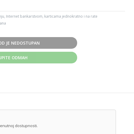
ju, Internet bankarstvom, karticama jednokratno i na rate
dana
OD JE NEDOSTUPAN
UPITE ODMAH
renutnoj dostupnosti.