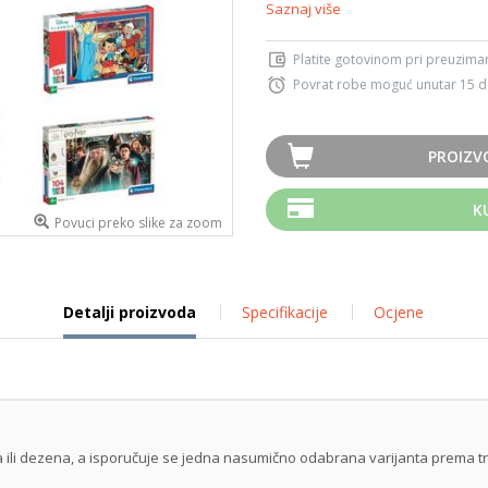
Saznaj više
Platite gotovinom pri preuziman
Povrat robe moguć unutar 15 
PROIZV
K
Povuci preko slike za zoom
Detalji proizvoda
Specifikacije
Ocjene
ika ili dezena, a isporučuje se jedna nasumično odabrana varijanta prema t