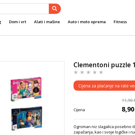
g
Dom i vrt
Alati i mašine
Auto i moto oprema
Fitness
Clementoni puzzle 
Cijena za plaćanje na rate ve
11,90
8,9
Cijena
Ogroman niz slagalica posebno di
zapažanja, kao i svoje logičke i ruč