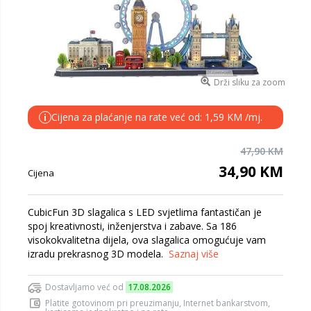
Drži sliku za zoom
Cijena za plaćanje na rate već od: 1,59 KM /mj.
i
47,90 KM
34,90 KM
Cijena
CubicFun 3D slagalica s LED svjetlima fantastičan je
spoj kreativnosti, inženjerstva i zabave. Sa 186
visokokvalitetna dijela, ova slagalica omogućuje vam
izradu prekrasnog 3D modela.
Saznaj više
Dostavljamo već od
17.08.2026
Platite gotovinom pri preuzimanju, Internet bankarstvom,