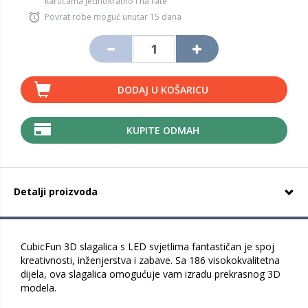
karticama jednokratno i na rate
Povrat robe moguć unutar 15 dana
DODAJ U KOŠARICU
KUPITE ODMAH
Detalji proizvoda
CubicFun 3D slagalica s LED svjetlima fantastičan je spoj
kreativnosti, inženjerstva i zabave. Sa 186 visokokvalitetna
dijela, ova slagalica omogućuje vam izradu prekrasnog 3D
modela.