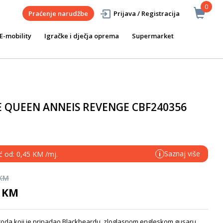
0
Praćenje narudžbe
Prijava / Registracija
E-mobility
Igračke i dječja oprema
Supermarket
E QUEEN ANNEIS REVENGE CBF240356
Saznaj više
ć od: 0,45 KM /mj.
i
 KM
0 KM
 broda koji je pripadao Blackbeardu, zloglasnom engleskom gusaru.