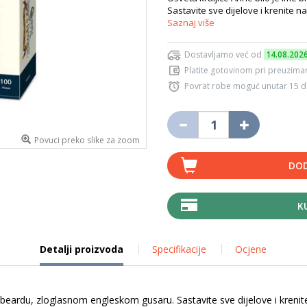
Sastavite sve dijelove i krenite na
Saznaj više
Dostavljamo već od
14.08.202
Platite gotovinom pri preuziman
Povrat robe moguć unutar 15 
Povuci preko slike za zoom
DOD
K
Detalji proizvoda
Specifikacije
Ocjene
kbeardu, zloglasnom engleskom gusaru. Sastavite sve dijelove i krenite