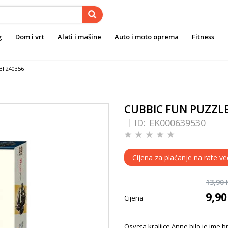
g
Dom i vrt
Alati i mašine
Auto i moto oprema
Fitness
BF240356
CUBBIC FUN PUZZL
ID:
EK000639530
Cijena za plaćanje na rate ve
13,90
9,9
Cijena
Osveta kraljice Anne bilo je ime