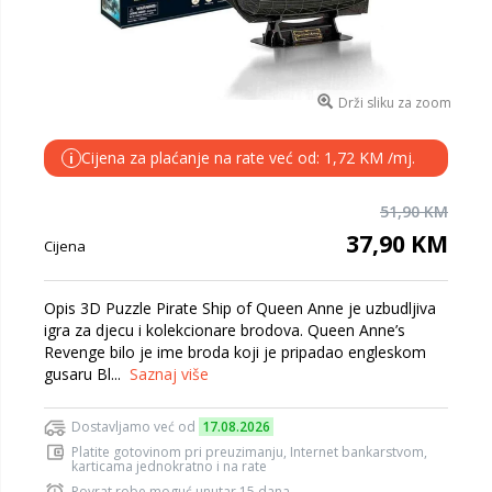
Drži sliku za zoom
Cijena za plaćanje na rate već od: 1,72 KM /mj.
i
51,90 KM
37,90 KM
Cijena
Opis 3D Puzzle Pirate Ship of Queen Anne je uzbudljiva
igra za djecu i kolekcionare brodova. Queen Anne’s
Revenge bilo je ime broda koji je pripadao engleskom
gusaru Bl...
Saznaj više
Dostavljamo već od
17.08.2026
Platite gotovinom pri preuzimanju, Internet bankarstvom,
karticama jednokratno i na rate
Povrat robe moguć unutar 15 dana