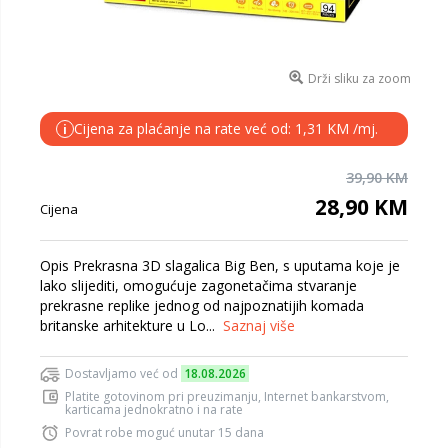
Drži sliku za zoom
Cijena za plaćanje na rate već od: 1,31 KM /mj.
i
39,90 KM
28,90 KM
Cijena
Opis Prekrasna 3D slagalica Big Ben, s uputama koje je
lako slijediti, omogućuje zagonetačima stvaranje
prekrasne replike jednog od najpoznatijih komada
britanske arhitekture u Lo...
Saznaj više
Dostavljamo već od
18.08.2026
Platite gotovinom pri preuzimanju, Internet bankarstvom,
karticama jednokratno i na rate
Povrat robe moguć unutar 15 dana