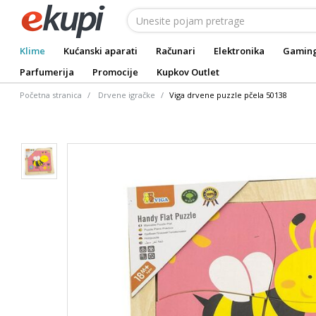
Klime
Kućanski aparati
Računari
Elektronika
Gamin
Parfumerija
Promocije
Kupkov Outlet
Početna stranica
Drvene igračke
Viga drvene puzzle pčela 50138