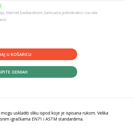
6
ju, Internet bankarstvom, karticama jednokratno i na rate
dana
AJ U KOŠARICU
UPITE ODMAH
 mogu uskladiti sliku ispod koje je ispisana rukom. Velika
urnosnim igračkama EN71 i ASTM standardima.