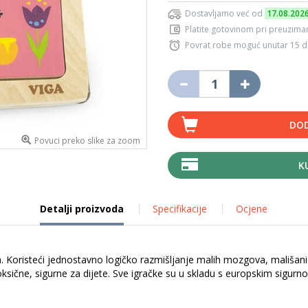
Dostavljamo već od
17.08.202
Platite gotovinom pri preuziman
Povrat robe moguć unutar 15 
DOD
Povuci preko slike za zoom
K
Detalji proizvoda
Specifikacije
Ocjene
la. Koristeći jednostavno logičko razmišljanje malih mozgova, mališani
toksične, sigurne za dijete. Sve igračke su u skladu s europskim sig