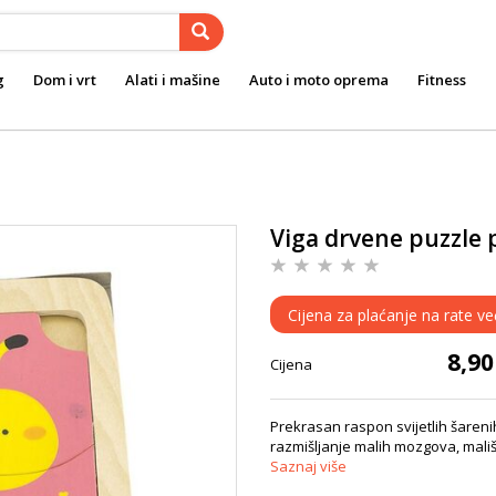
g
Dom i vrt
Alati i mašine
Auto i moto oprema
Fitness
Viga drvene puzzle 
Cijena za plaćanje na rate ve
8,9
Cijena
Prekrasan raspon svijetlih šarenih
razmišljanje malih mozgova, mališa
Saznaj više