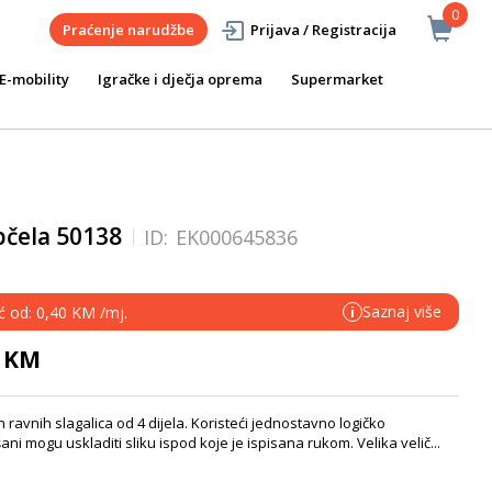
0
Praćenje narudžbe
Prijava / Registracija
E-mobility
Igračke i dječja oprema
Supermarket
pčela 50138
ID:
EK000645836
Saznaj više
ć od: 0,40 KM /mj.
i
0 KM
 ravnih slagalica od 4 dijela. Koristeći jednostavno logičko
ni mogu uskladiti sliku ispod koje je ispisana rukom. Velika velič...