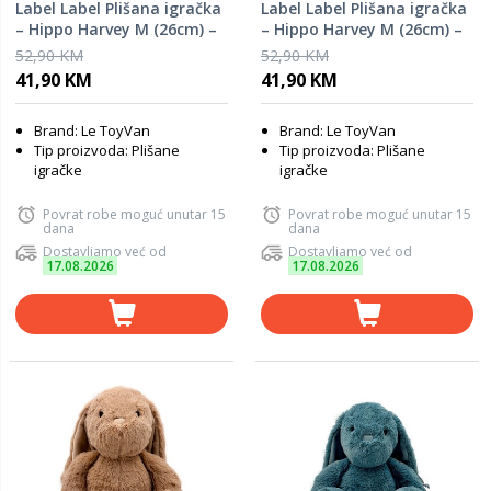
Label Label Plišana igračka
Label Label Plišana igračka
– Hippo Harvey M (26cm) –
– Hippo Harvey M (26cm) –
Ivory
Nougat
52,90 KM
52,90 KM
41,90 KM
41,90 KM
Brand: Le ToyVan
Brand: Le ToyVan
Tip proizvoda: Plišane
Tip proizvoda: Plišane
igračke
igračke
Povrat robe moguć unutar 15
Povrat robe moguć unutar 15
dana
dana
Dostavljamo već od
Dostavljamo već od
17.08.2026
17.08.2026