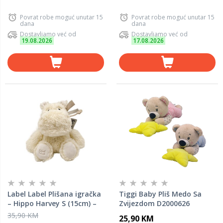
Povrat robe moguć unutar 15
Povrat robe moguć unutar 15
dana
dana
Dostavljamo već od
Dostavljamo već od
19.08.2026
17.08.2026
Label Label Plišana igračka
Tiggi Baby Pliš Medo Sa
– Hippo Harvey S (15cm) –
Zvijezdom D2000626
Ivory
35,90 KM
25,90 KM