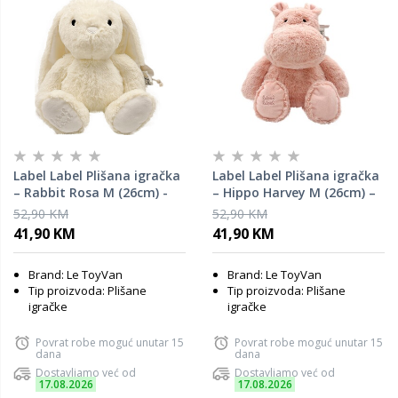
Label Label Plišana igračka
Label Label Plišana igračka
– Rabbit Rosa M (26cm) -
– Hippo Harvey M (26cm) –
Ivory
Pink
52,90 KM
52,90 KM
41,90 KM
41,90 KM
Brand: Le ToyVan
Brand: Le ToyVan
Tip proizvoda: Plišane
Tip proizvoda: Plišane
igračke
igračke
Povrat robe moguć unutar 15
Povrat robe moguć unutar 15
dana
dana
Dostavljamo već od
Dostavljamo već od
17.08.2026
17.08.2026