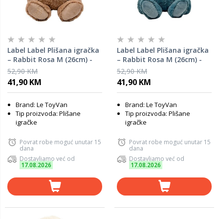
Label Label Plišana igračka
Label Label Plišana igračka
– Rabbit Rosa M (26cm) -
– Rabbit Rosa M (26cm) -
Nougat
Blue
52,90 KM
52,90 KM
41,90 KM
41,90 KM
Brand: Le ToyVan
Brand: Le ToyVan
Tip proizvoda: Plišane
Tip proizvoda: Plišane
igračke
igračke
Povrat robe moguć unutar 15
Povrat robe moguć unutar 15
dana
dana
Dostavljamo već od
Dostavljamo već od
17.08.2026
17.08.2026