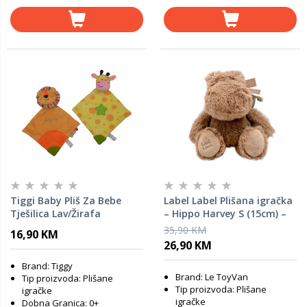
Tiggi Baby Pliš Za Bebe
Label Label Plišana igračka
Tješilica Lav/Žirafa
– Hippo Harvey S (15cm) –
S2103230
Nougat
35,90 KM
16,90 KM
26,90 KM
Brand: Tiggy
Brand: Le ToyVan
Tip proizvoda: Plišane
Tip proizvoda: Plišane
igračke
igračke
Dobna Granica: 0+