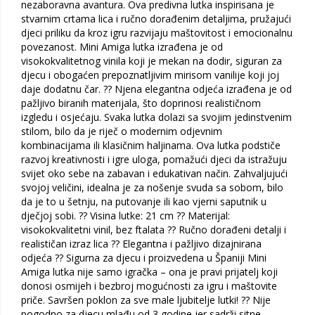
nezaboravna avantura. Ova predivna lutka inspirisana je
stvarnim crtama lica i ručno dorađenim detaljima, pružajući
djeci priliku da kroz igru razvijaju maštovitost i emocionalnu
povezanost. Mini Amiga lutka izrađena je od
visokokvalitetnog vinila koji je mekan na dodir, siguran za
djecu i obogaćen prepoznatljivim mirisom vanilije koji joj
daje dodatnu čar. ?? Njena elegantna odjeća izrađena je od
pažljivo biranih materijala, što doprinosi realističnom
izgledu i osjećaju. Svaka lutka dolazi sa svojim jedinstvenim
stilom, bilo da je riječ o modernim odjevnim
kombinacijama ili klasičnim haljinama. Ova lutka podstiče
razvoj kreativnosti i igre uloga, pomažući djeci da istražuju
svijet oko sebe na zabavan i edukativan način. Zahvaljujući
svojoj veličini, idealna je za nošenje svuda sa sobom, bilo
da je to u šetnju, na putovanje ili kao vjerni saputnik u
dječjoj sobi. ?? Visina lutke: 21 cm ?? Materijal:
visokokvalitetni vinil, bez ftalata ?? Ručno dorađeni detalji i
realističan izraz lica ?? Elegantna i pažljivo dizajnirana
odjeća ?? Sigurna za djecu i proizvedena u Španiji Mini
Amiga lutka nije samo igračka – ona je pravi prijatelj koji
donosi osmijeh i bezbroj mogućnosti za igru i maštovite
priče. Savršen poklon za sve male ljubitelje lutki! ?? Nije
pogodno za djecu mlađu od 3 godine jer sadrži sitne