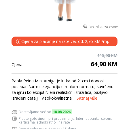
Drži sliku za zoom
Cijena za plaćanje na rate već od: 2,95 KM /mj.
i
115,90 KM
64,90 KM
Cijena
Paola Reina Mini Amiga je lutka od 21cm i donosi
poseban šarm i eleganciju u malom formatu, savršenu
za igru i kolekciju! Njeni realistični izrazi lica, pažljivo
izrađeni detalji i visokokvalitetna...
Saznaj više
Dostavljamo već od
18.08.2026
Platite gotovinom pri preuzimanju, Internet bankarstvom,
karticama jednokratno i na rate
Povrat robe moguć unutar 15 dana