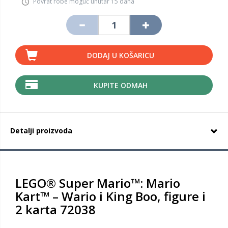
Povrat robe moguć unutar 15 dana
DODAJ U KOŠARICU
KUPITE ODMAH
Detalji proizvoda
LEGO® Super Mario™: Mario
Kart™ – Wario i King Boo, figure i
2 karta 72038