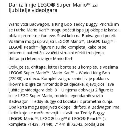
Dar iz linije LEGO® Super Mario™ za
ljubitelje videoigara
Wario vozi Badwagon, a King Boo Teddy Buggy. Pridruži im
se i utrke Mario Kart™ mogu početi! Ispaljuj oklope iz karta i
obilazi prometne čunjeve. Stavi krilo na Badwagon i poleti.
Vozilima mogu upravljati LEGO® Mario™, LEGO® Luigi™ i
LEGO® Peach™ (figure nisu dio kompleta) kako bi se
pokrenuli autentični zvučni i vizualni efekti trubljenja,
driftanja i letenja iz igre Mario Kart!
Utrkujte se, driftajte, letite i borite se u kompletu s vozilima
LEGO® Super Mario™: Mario Kart™ – Wario i King Boo
(72038) za djecu. Komplet za igru zanimljiv je poklon s
likovima iz igre za Nintendo® za dječake, djevojčice i sve
ljubitelje videoigara dobi 8+. U njemu dobivaju 2 figure iz
linije LEGO Super Mario, modele legendarnih vozila
Badwagon i Teddy Buggy od kocaka i 2 prometna čunja.
Oba karta mogu ispaljivati oklope i driftati, a Badwagon ima
i krilo koje se može odvojiti i staviti na Teddy Buggy.
LEGO® Mario™, LEGO® Luigi™ ili LEGO® Peach™ (iz
kompleta 71439, 71440, 71441 ili 72043, prodaju se