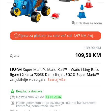
Drži sliku za zoom
Cijena za plaćanje na rate već od: 4,97 KM /mj.
i
139,90 KM
109,50 KM
Cijena
LEGO® Super Mario™: Mario Kart™ – Wario i King Boo,
figure i 2 karta 72038 Dar iz linije LEGO® Super Mario™
za ljubitelje videoigara
Saznaj više
Besplatna dostava
Dostavljamo već od
17.08.2026
Platite gotovinom pri preuzimanju, Internet bankarstvom,
karticama jednokratno i na rate