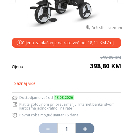
Drži sliku za zoom
Cijena za plaćanje na rate već od: 18,11 KM /mj.
i
519,90 KM
398,80 KM
Cijena
Saznaj više
Dostavljamo već od
13.08.2026
Platite gotovinom pri preuzimanju, Internet bankarstvom,
karticama jednokratno i na rate
Povrat robe moguć unutar 15 dana