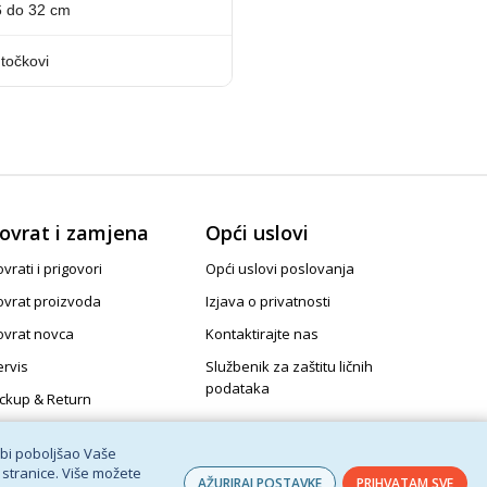
6 do 32 cm
 točkovi
ovrat i zamjena
Opći uslovi
vrati i prigovori
Opći uslovi poslovanja
ovrat proizvoda
Izjava o privatnosti
ovrat novca
Kontaktirajte nas
ervis
Službenik za zaštitu ličnih
podataka
ickup & Return
 bi poboljšao Vaše
 stranice. Više možete
AŽURIRAJ POSTAVKE
PRIHVATAM SVE