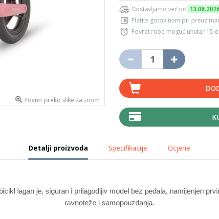
Dostavljamo već od
13.08.202
Platite gotovinom pri preuziman
Povrat robe moguć unutar 15 
DOD
Povuci preko slike za zoom
K
Detalji proizvoda
Specifikacije
Ocjene
cikl lagan je, siguran i prilagodljiv model bez pedala, namijenjen pr
ravnoteže i samopouzdanja.