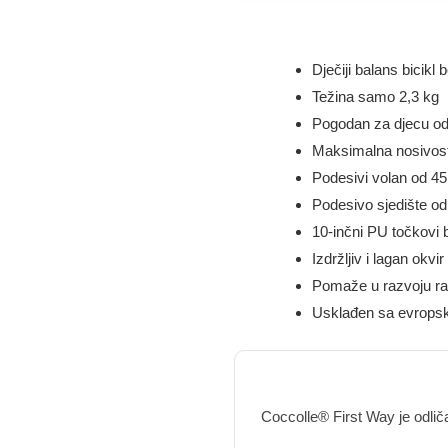
Dječiji balans bicikl
Težina samo 2,3 kg
Pogodan za djecu od
Maksimalna nosivos
Podesivi volan od 4
Podesivo sjedište o
10-inčni PU točkovi 
Izdržljiv i lagan okvi
Pomaže u razvoju rav
Usklađen sa evropsk
Coccolle® First Way je odlič