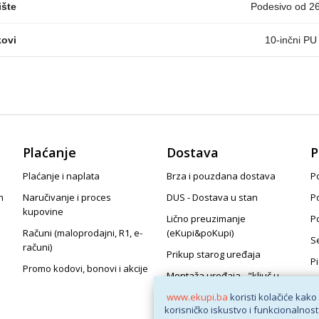
ište
Podesivo od 2
ovi
10-inčni PU
Plaćanje
Dostava
P
Plaćanje i naplata
Brza i pouzdana dostava
Po
n
Naručivanje i proces
DUS - Dostava u stan
P
kupovine
Lično preuzimanje
P
Računi (maloprodajni, R1, e-
(eKupi&poKupi)
S
računi)
Prikup starog uređaja
P
Promo kodovi, bonovi i akcije
Montaža uređaja - "ključ u
ruke"
www.ekupi.ba
koristi kolačiće kako
korisničko iskustvo i funkcionalnost