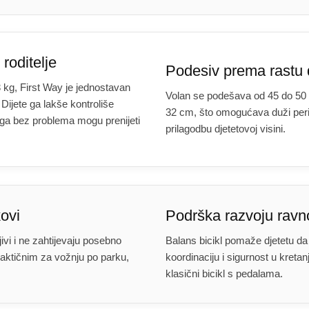
 roditelje
Podesiv prema rastu 
kg, First Way je jednostavan
Volan se podešava od 45 do 50 
 Dijete ga lakše kontroliše
32 cm, što omogućava duži perio
i ga bez problema mogu prenijeti
prilagodbu djetetovoj visini.
ovi
Podrška razvoju ravn
jivi i ne zahtijevaju posebno
Balans bicikl pomaže djetetu da
praktičnim za vožnju po parku,
koordinaciju i sigurnost u kretan
klasični bicikl s pedalama.