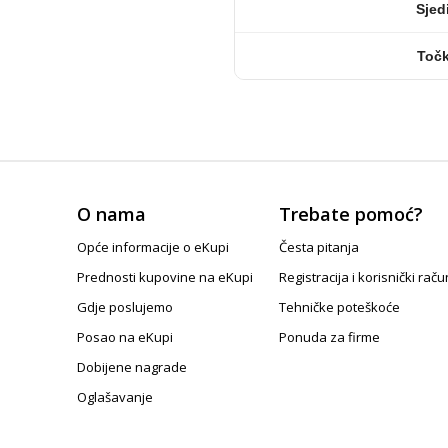
Sjed
Točk
O nama
Trebate pomoć?
Opće informacije o eKupi
Česta pitanja
Prednosti kupovine na eKupi
Registracija i korisnički raču
Gdje poslujemo
Tehničke poteškoće
Posao na eKupi
Ponuda za firme
Dobijene nagrade
Oglašavanje