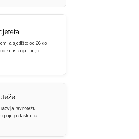
djeteta
cm, a sjedište od 26 do
d korištenja i bolju
oteže
 razvija ravnotežu,
ju prije prelaska na