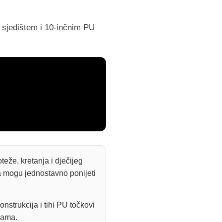
m sjedištem i 10-inčnim PU
eže, kretanja i dječijeg
ga mogu jednostavno ponijeti
nstrukcija i tihi PU točkovi
gama.