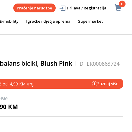
0
Praćenje narudžbe
Prijava / Registracija
E-mobility
Igračke i dječja oprema
Supermarket
balans bicikl, Blush Pink
ID:
EK000863724
Saznaj više
ć od: 4,99 KM /mj.
i
0 KM
,90 KM