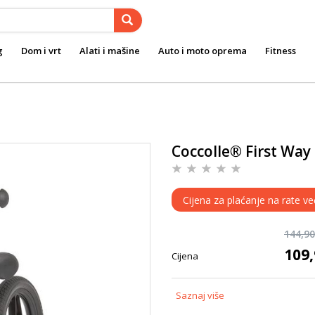
g
Dom i vrt
Alati i mašine
Auto i moto oprema
Fitness
Coccolle® First Way 
Cijena za plaćanje na rate ve
144,9
109
Cijena
Saznaj više