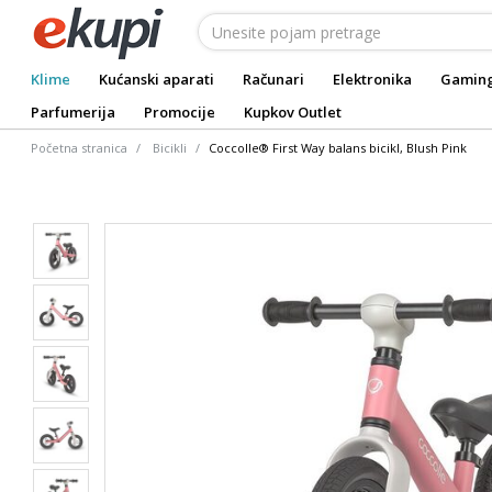
Klime
Kućanski aparati
Računari
Elektronika
Gamin
Parfumerija
Promocije
Kupkov Outlet
Početna stranica
Bicikli
Coccolle® First Way balans bicikl, Blush Pink