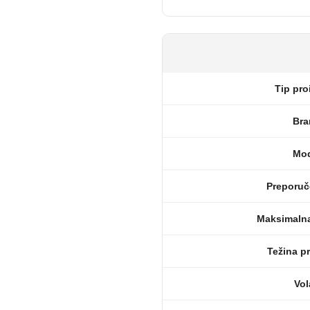
Tip pro
Bra
Mod
Preporuč
Maksimalna
Težina p
Vol