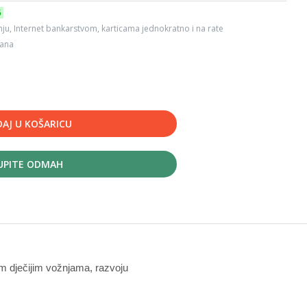
6
ju, Internet bankarstvom, karticama jednokratno i na rate
dana
AJ U KOŠARICU
UPITE ODMAH
vim dječijim vožnjama, razvoju