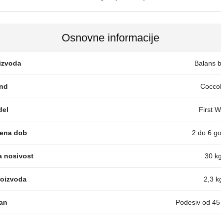
Osnovne informacije
izvoda
Balans bi
nd
Coccol
el
First 
ena dob
2 do 6 g
 nosivost
30 k
roizvoda
2,3 k
an
Podesiv od 45