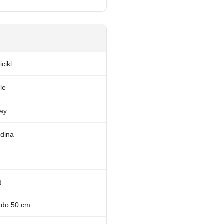
cikl
le
Way
odina
g
g
 do 50 cm