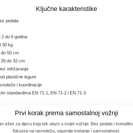
Ključne karakteristike
 bez pedala
 2 do 6 godina
t 30 kg
5 do 50 cm
d 26 do 32 cm
bez održavanja
r od plastične legure
noteže i koordinacije
im standardima EN 71-1, EN 71-2 i EN 71-3
Prvi korak prema samostalnoj vožnji
an izbor za djecu koja tek ulaze u svijet vožnje. Bez pedala i kompli
fokusira na ravnotežu, sigurnije kretanje i samostalnost.