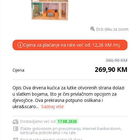
Drži sliku za zoom
Cijena za plaćanje na rate već od: 12,26 KM /mj.
i
360,90 KM
269,90 KM
Cijena
Opis Ova drvena kućica za lutke otvorenih strana dolazi
u slatkim bojama, što je čini privlačnom opcijom za
djevojčice. Ova prekrasna potpuno oslikana i
ukra&scaro...
Saznaj više
Dostavljamo već od
17.08.2026
Platite gotovinom pri preuzimanju, Internet bankarstvom,
karticama jednokratno i na rate
Povrat robe moguć unutar 15 dana