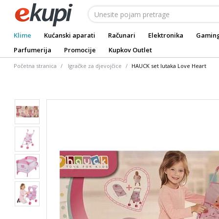
Klime
Kućanski aparati
Računari
Elektronika
Gamin
Parfumerija
Promocije
Kupkov Outlet
Početna stranica
Igračke za djevojčice
HAUCK set lutaka Love Heart