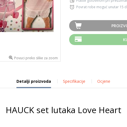
Platite gotovinom pri preuziman
Povrat robe moguć unutar 15 
PROIZV
K
Povuci preko slike za zoom
Detalji proizvoda
Specifikacije
Ocjene
HAUCK set lutaka Love Heart