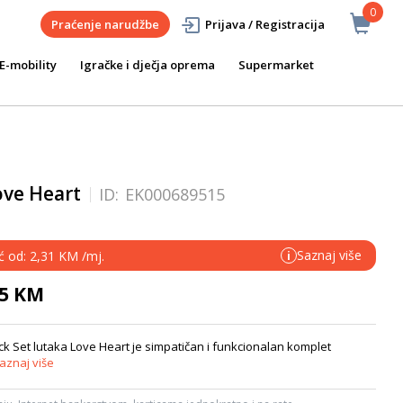
0
Praćenje narudžbe
Prijava / Registracija
E-mobility
Igračke i dječja oprema
Supermarket
ove Heart
ID:
EK000689515
Saznaj više
ć od: 2,31 KM /mj.
i
95 KM
k Set lutaka Love Heart je simpatičan i funkcionalan komplet
aznaj više