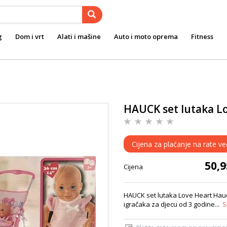
g
Dom i vrt
Alati i mašine
Auto i moto oprema
Fitness
HAUCK set lutaka L
Cijena za plaćanje na rate ve
50,
Cijena
HAUCK set lutaka Love Heart Hauc
igračaka za djecu od 3 godine...
S