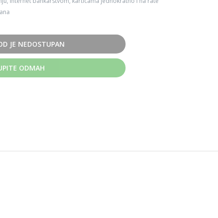
ju, Internet bankarstvom, karticama jednokratno i na rate
dana
OD JE NEDOSTUPAN
UPITE ODMAH