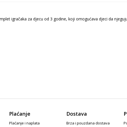
plet igračaka za djecu od 3 godine, koji omogućava djeci da njeguju sv
Plaćanje
Dostava
P
Plaćanje i naplata
Brza i pouzdana dostava
Po