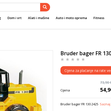
g
Dom i vrt
Alati i mašine
Auto i moto oprema
Fitness
Bruder bager FR 13
Cijena za plaćanje na rate ve
73,90
54,
Cijena
Bruder bager FR 130 2425
Saznaj 