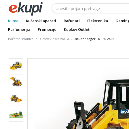
Klime
Kućanski aparati
Računari
Elektronika
Gamin
Parfumerija
Promocije
Kupkov Outlet
Početna stranica
Građevinska vozila
Bruder bager FR 130 2425