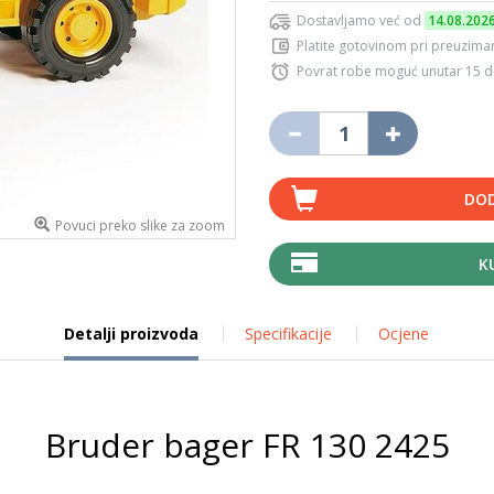
Dostavljamo već od
14.08.202
Platite gotovinom pri preuziman
Povrat robe moguć unutar 15 
DOD
Povuci preko slike za zoom
K
Detalji proizvoda
Specifikacije
Ocjene
Bruder bager FR 130 2425