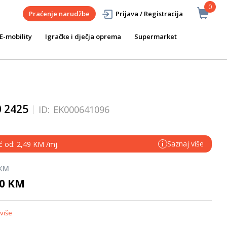
0
Praćenje narudžbe
Prijava / Registracija
E-mobility
Igračke i dječja oprema
Supermarket
0 2425
ID:
EK000641096
Saznaj više
ć od: 2,49 KM /mj.
i
 KM
90 KM
više