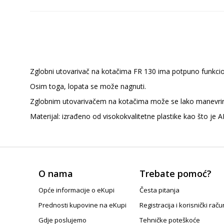
Zglobni utovarivač na kotačima FR 130 ima potpuno funkcion
Osim toga, lopata se može nagnuti.
Zglobnim utovarivačem na kotačima može se lako manevrirat
Materijal: izrađeno od visokokvalitetne plastike kao što je A
O nama
Trebate pomoć?
Opće informacije o eKupi
Česta pitanja
Prednosti kupovine na eKupi
Registracija i korisnički raču
Gdje poslujemo
Tehničke poteškoće