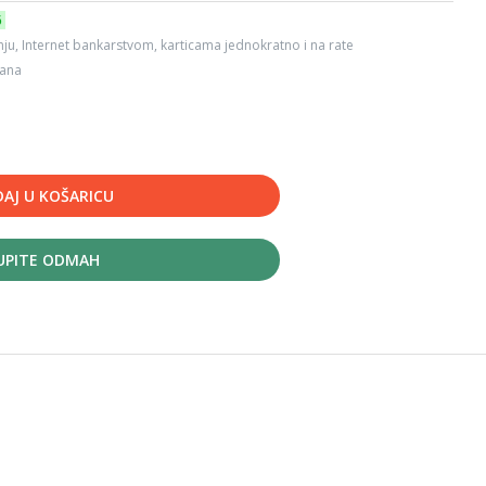
6
ju, Internet bankarstvom, karticama jednokratno i na rate
dana
AJ U KOŠARICU
UPITE ODMAH