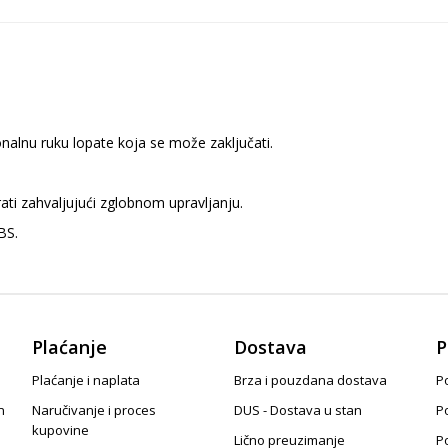
alnu ruku lopate koja se može zaključati.
i zahvaljujući zglobnom upravljanju.
BS.
Plaćanje
Dostava
P
Plaćanje i naplata
Brza i pouzdana dostava
Po
n
Naručivanje i proces
DUS - Dostava u stan
P
kupovine
Lično preuzimanje
P