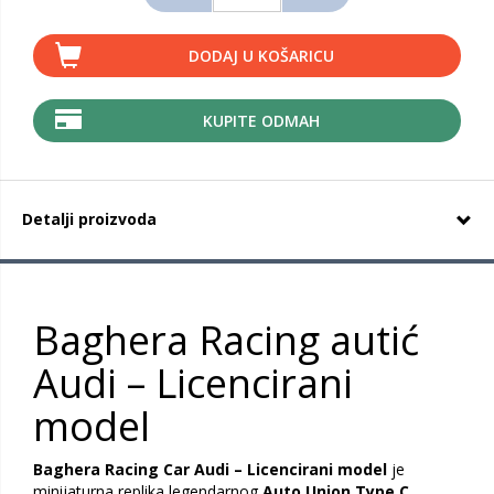
DODAJ U KOŠARICU
KUPITE ODMAH
Detalji proizvoda
Baghera Racing autić
Audi – Licencirani
model
Baghera Racing Car Audi – Licencirani model
je
minijaturna replika legendarnog
Auto Union Type C