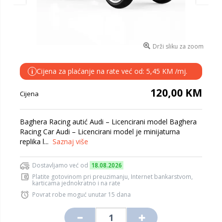
Drži sliku za zoom
Cijena za plaćanje na rate već od: 5,45 KM /mj.
i
120,00 KM
Cijena
Baghera Racing autić Audi – Licencirani model Baghera
Racing Car Audi – Licencirani model je minijaturna
replika l...
Saznaj više
Dostavljamo već od
18.08.2026
Platite gotovinom pri preuzimanju, Internet bankarstvom,
karticama jednokratno i na rate
Povrat robe moguć unutar 15 dana