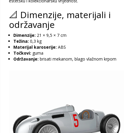
estetsku i kolekcionarsku vrijednost.
📐 Dimenzije, materijali i
održavanje
Dimenzije:
21 × 9,5 × 7 cm
Težina:
0,3 kg
Materijal karoserije:
ABS
Točkovi:
guma
Održavanje:
brisati mekanom, blago vlažnom krpom