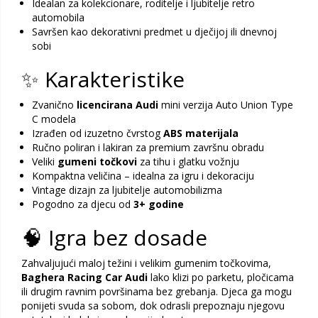
Idealan za kolekcionare, roditelje i ljubitelje retro
automobila
Savršen kao dekorativni predmet u dječijoj ili dnevnoj
sobi
✨ Karakteristike
Zvanično
licencirana Audi
mini verzija Auto Union Type
C modela
Izrađen od izuzetno čvrstog
ABS materijala
Ručno poliran i lakiran za premium završnu obradu
Veliki
gumeni točkovi
za tihu i glatku vožnju
Kompaktna veličina – idealna za igru i dekoraciju
Vintage dizajn za ljubitelje automobilizma
Pogodno za djecu od
3+ godine
🧠 Igra bez dosade
Zahvaljujući maloj težini i velikim gumenim točkovima,
Baghera Racing Car Audi
lako klizi po parketu, pločicama
ili drugim ravnim površinama bez grebanja. Djeca ga mogu
ponijeti svuda sa sobom, dok odrasli prepoznaju njegovu