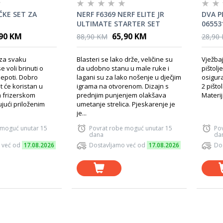
ČKE SET ZA
NERF F6369 NERF ELITE JR
DVA P
ULTIMATE STARTER SET
06553
,90 KM
65,90 KM
88,90 KM
28,90
 za svaku
Blasteri se lako drže, veličine su
Vježbaj
e voli brinuti o
da udobno stanu u male ruke i
pištolj
 ljepoti. Dobro
lagani su za lako nošenje u dječjim
osigura
t će koristan u
igrama na otvorenom. Dizajn s
2 pištol
 frizerskom
prednjim punjenjem olakšava
Materij
jući priloženim
umetanje strelica. Pjeskarenje je
je...
 moguć unutar 15
Povrat robe moguć unutar 15
Po
dana
da
 već od
17.08.2026
Dostavljamo već od
17.08.2026
Do