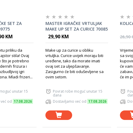
KE SET ZA
MASTER IGRAČKE VRTULJAK
KOLIC
69775
MAKE UP SET ZA CURICE 70085
90 KM
29,90 KM
26,90
tu priliku da
Make up za curice u obliku
Vrijeme
jstor stila! Ovaj
vrtuljka. Curice uvijek moraju biti
sa svoj
e što je potrebno
uređene, tako da morate imati
kupovin
ernih frizura i
ovaj set za uljepšavanje.
će vam 
zbudljivoj igri
Zasigurno će biti oduševljene sa
zabavu 
na. Mladi frizeri...
ovim setom.
će im p
 moguć unutar 15
Povrat robe moguć unutar 15
Pov
dana
da
 već od
17.08.2026
Dostavljamo već od
17.08.2026
Dos