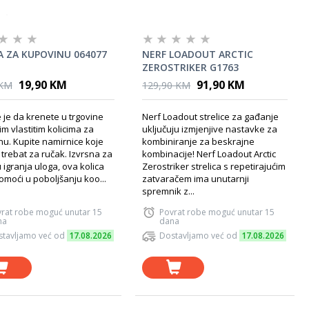
A ZA KUPOVINU 064077
NERF LOADOUT ARCTIC
ZEROSTRIKER G1763
19,90 KM
91,90 KM
 KM
129,90 KM
 je da krenete u trgovine
Nerf Loadout strelice za gađanje
im vlastitim kolicima za
uključuju izmjenjive nastavke za
u. Kupite namirnice koje
kombiniranje za beskrajne
trebat za ručak. Izvrsna za
kombinacije! Nerf Loadout Arctic
igranja uloga, ova kolica
Zerostriker strelica s repetirajućim
omoći u poboljšanju koo...
zatvaračem ima unutarnji
spremnik z...
rat robe moguć unutar 15
Povrat robe moguć unutar 15
na
dana
tavljamo već od
17.08.2026
Dostavljamo već od
17.08.2026