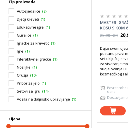
Tip proizvoda:
Autosjedalice
(2)
Dječji kreveti
(1)
MASTER IGRAČ
Edukativne igre
(1)
KOSU 9 KOM 
20,
28,90 KM
Guralice
(1)
Igračke za krevetić
(1)
Dajte svom djete
Igre
(1)
postane pravi ma
set uključuje sv
Interaktivne igračke
(1)
za stvaranje mod
Nosiljke
(1)
sudjelovanje u u
kozmetičkog salo
Oružja
(10)
Pribor za jelo
(1)
Povrat robe
Setovi za igru
(14)
dana
Dostavljamo
Vozila na daljinsko upravljanje
(1)
Cijena