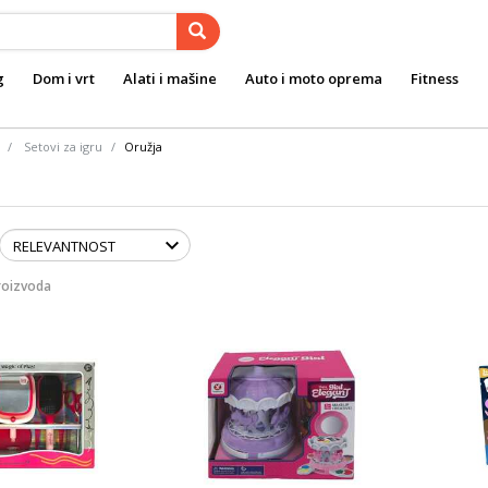
g
Dom i vrt
Alati i mašine
Auto i moto oprema
Fitness
Setovi za igru
Oružja
roizvoda