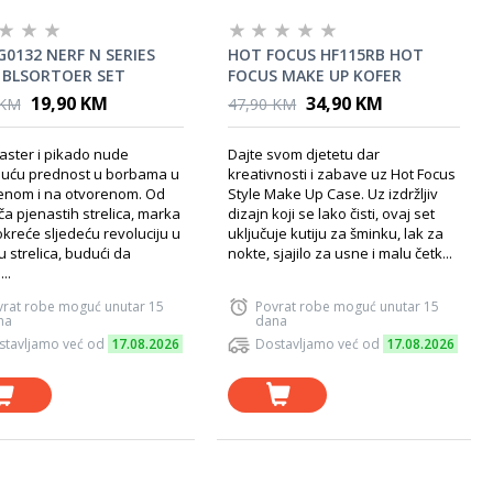
G0132 NERF N SERIES
HOT FOCUS HF115RB HOT
 BLSORTOER SET
FOCUS MAKE UP KOFER
19,90 KM
34,90 KM
 KM
47,90 KM
aster i pikado nude
Dajte svom djetetu dar
juću prednost u borbama u
kreativnosti i zabave uz Hot Focus
enom i na otvorenom. Od
Style Make Up Case. Uz izdržljiv
ča pjenastih strelica, marka
dizajn koji se lako čisti, ovaj set
kreće sljedeću revoluciju u
uključuje kutiju za šminku, lak za
 strelica, budući da
nokte, sjajilo za usne i malu četk...
..
vrat robe moguć unutar 15
Povrat robe moguć unutar 15
na
dana
stavljamo već od
17.08.2026
Dostavljamo već od
17.08.2026