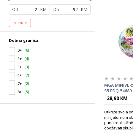
Od
KM
Do
KM
POTVRDI
Dobna granica:
0+
(6)
1+
(4)
3+
(3)
4+
(7)
7+
(2)
MGA MINIVERS
S5 PDQ 54680
8+
(5)
28,90 KM
Otkrijte svoja om
minijaturnom ob
puna realistični
obožavati skuplj