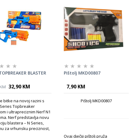
TOPBREAKER BLASTER
Pištolj MKD00807
32,90 KM
7,90 KM
 KM
te bitke na novoj razini s
Pištolj MKD00807
 Series Topbreaker
om i ultrapreciznim Nerf N1
ama. Nerf predstavlja novu
iju blastera – N Series,
nu za vrhunsku preciznost,
Ovaj dječiji pištolj pruža