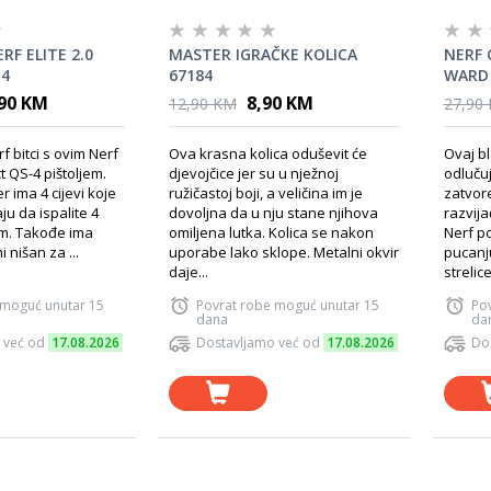
RF ELITE 2.0
MASTER IGRAČKE KOLICA
NERF 
 4
67184
WARD
,90 KM
8,90 KM
12,90 KM
27,90
f bitci s ovim Nerf
Ova krasna kolica oduševit će
Ovaj bl
t QS-4 pištoljem.
djevojčice jer su u nježnoj
odluču
r ima 4 cijevi koje
ružičastoj boji, a veličina im je
zatvor
 da ispalite 4
dovoljna da u nju stane njihova
razvija
om. Takođe ima
omiljena lutka. Kolica se nakon
Nerf po
 nišan za ...
uporabe lako sklope. Metalni okvir
pucanju
daje...
strelice.
 moguć unutar 15
Povrat robe moguć unutar 15
Po
dana
da
 već od
17.08.2026
Dostavljamo već od
17.08.2026
Do