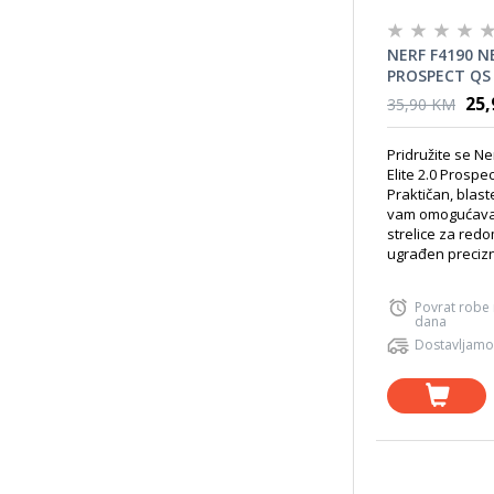
NERF F4190 NE
PROSPECT QS
25
35,90 KM
Pridružite se Ner
Elite 2.0 Prospec
Praktičan, blaste
vam omogućavaju
strelice za red
ugrađen precizni
Povrat robe
dana
Dostavljamo