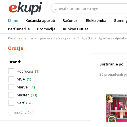
Klime
Kućanski aparati
Računari
Elektronika
Gamin
Parfumerija
Promocije
Kupkov Outlet
Početna stranica
Igračke i dječija oprema
Igračke
Igračke za dječake
Oružja
Brand:
Sortiranje po:
Hot focus
(1)
36 pronađenih p
MGA
(1)
Marvel
(1)
Master
(23)
Nerf
(6)
PRIKAŽI VIŠE