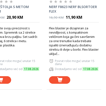
IŠTOLJA S METOM
NERF F8623 NERF BLSORTOER
1
FLEX
20,90 KM
11,90 KM
 KM
16,90 KM
te svoju preciznost s
Flex blaster je dizajniran za
em. Spremnik sa 2 strelice
nevidljivost, s kompaktnom
va brzu paljbu. Set sadrži:
veličinom koja ga čini savršenim
aj, 6 strelica i metu.
za one trenutke kada trebate
a: plastika.
ispaliti iznenađujuću dodatnu
strelicu ili dvije u borbi. Flex blaster
uključ...
vrat robe moguć unutar 15
Povrat robe moguć unutar 15
na
dana
stavljamo već od
17.08.2026
Dostavljamo već od
17.08.2026