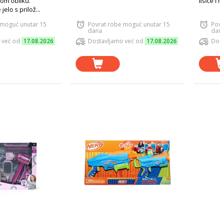
nom obliku.
lisice i
jelo s prilož...
 moguć unutar 15
Povrat robe moguć unutar 15
Po
dana
da
 već od
17.08.2026
Dostavljamo već od
17.08.2026
Do