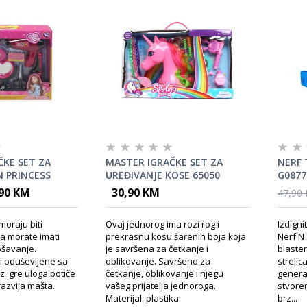
ČKE SET ZA
MASTER IGRAČKE SET ZA
NERF 
N PRINCESS
UREĐIVANJE KOSE 65050
G0877
,90 KM
30,90 KM
47,90
moraju biti
Ovaj jednorog ima rozi rog i
Izdigni
a morate imati
prekrasnu kosu šarenih boja koja
Nerf N
pšavanje.
je savršena za četkanje i
blaster
ti oduševljene sa
oblikovanje. Savršeno za
strelic
z igre uloga potiče
četkanje, oblikovanje i njegu
generac
razvija mašta.
vašeg prijatelja jednoroga.
stvore
Materijal: plastika.
brz...