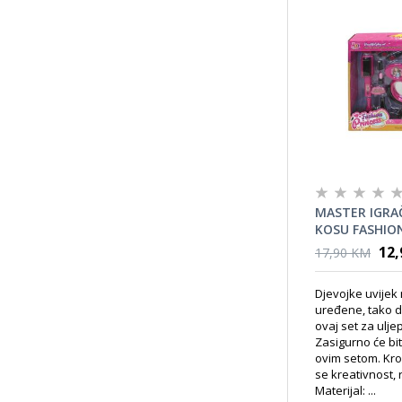
MASTER IGRA
KOSU FASHIO
67108
12
17,90 KM
Djevojke uvijek 
uređene, tako d
ovaj set za ulje
Zasigurno će bi
ovim setom. Kro
se kreativnost, 
Materijal: ...