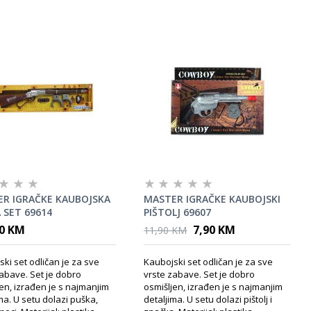
R IGRAČKE KAUBOJSKA
MASTER IGRAČKE KAUBOJSKI
 SET 69614
PIŠTOLJ 69607
90 KM
7,90 KM
11,90 KM
ki set odličan je za sve
Kaubojski set odličan je za sve
abave. Set je dobro
vrste zabave. Set je dobro
en, izrađen je s najmanjim
osmišljen, izrađen je s najmanjim
ma. U setu dolazi puška,
detaljima. U setu dolazi pištolj i