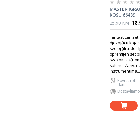
MASTER IGRA
KOSU 66439
18
25,90 KM
Fantastičan set
djevojčicu koja s
svojoj (ili tuđoj)
opremljen set bi
svakom kućnom
salonu. Zahvalju
instrumentima...
Povrat robe
dana
Dostavljamo