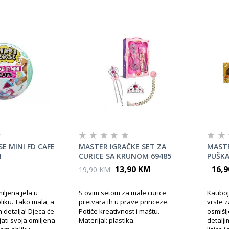
E MINI FD CAFE
MASTER IGRAČKE SET ZA
MASTE
1
CURICE SA KRUNOM 69485
PUŠKA
13,90 KM
16,
19,90 KM
iljena jela u
S ovim setom za male curice
Kaubojs
liku. Tako mala, a
pretvara ih u prave princeze.
vrste z
h detalja! Djeca će
Potiče kreativnost i maštu.
osmišlj
ati svoja omiljena
Materijal: plastika.
detalji