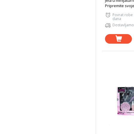
jela u minijatur
Pripremite svoje 
Povrat robe
dana
Dostavljamo