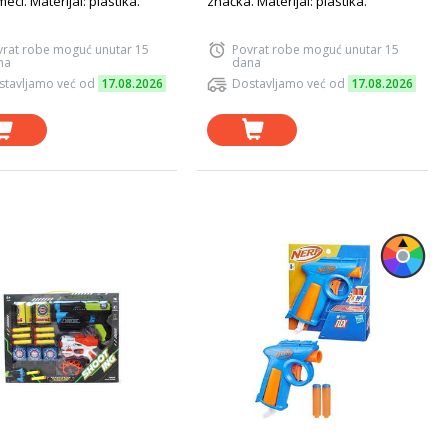
 meci. Materijal: plastika.
značka. Materijal: plastika.
vrat robe moguć unutar 15
Povrat robe moguć unutar 15
na
dana
stavljamo već od
17.08.2026
Dostavljamo već od
17.08.2026