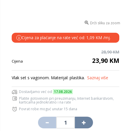
Drži sliku za zoom
Cijena za plaćanje na rate već od: 1,09 KM /mj.
i
28,90 KM
23,90 KM
Cijena
Vlak set s vagonom. Materijal: plastika.
Saznaj više
Dostavljamo već od
17.08.2026
Platite gotovinom pri preuzimanju, Internet bankarstvom,
karticama jednokratno i na rate
Povrat robe moguć unutar 15 dana