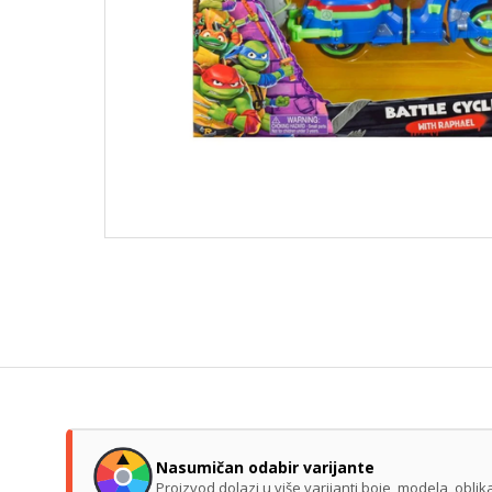
Nasumičan odabir varijante
Proizvod dolazi u više varijanti boje, modela, obl