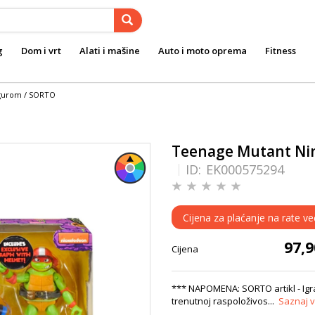
g
Dom i vrt
Alati i mašine
Auto i moto oprema
Fitness
figurom / SORTO
Teenage Mutant Ninj
ID:
EK000575294
Cijena za plaćanje na rate ve
97,
Cijena
*** NAPOMENA: SORTO artikl - Igrač
trenutnoj raspoloživos...
Saznaj v