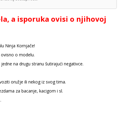
a, a isporuka ovisi o njihovoj
lu Ninja Kornjače!
, ovisno o modelu.
 jedne na drugu stranu šutirajući negativce.
ziti oružje ili nekog iz svog tima.
zdama za bacanje, kacigom i sl.
.