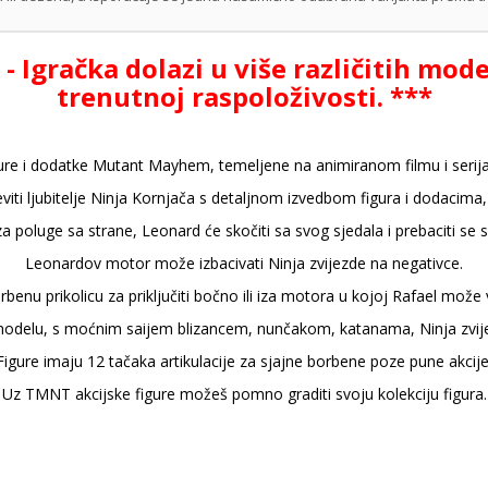
Igračka dolazi u više različitih model
trenutnoj raspoloživosti. ***
gure i dodatke Mutant Mayhem, temeljene na animiranom filmu i serija
viti ljubitelje Ninja Kornjača s detaljnom izvedbom figura i dodacima
za poluge sa strane, Leonard će skočiti sa svog sjedala i prebaciti se s
Leonardov motor može izbacivati Ninja zvijezde na negativce.
enu prikolicu za priključiti bočno ili iza motora u kojoj Rafael može vo
 modelu, s moćnim saijem blizancem, nunčakom, katanama, Ninja zvije
Figure imaju 12 tačaka artikulacije za sjajne borbene poze pune akcije
Uz TMNT akcijske figure možeš pomno graditi svoju kolekciju figura.