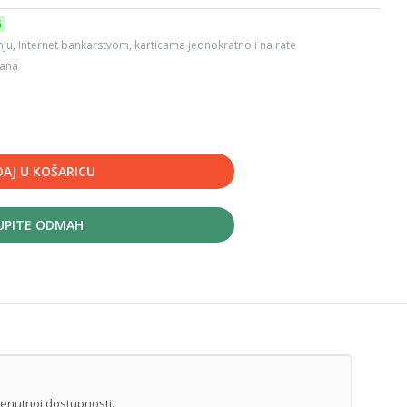
6
ju, Internet bankarstvom, karticama jednokratno i na rate
dana
AJ U KOŠARICU
UPITE ODMAH
renutnoj dostupnosti.