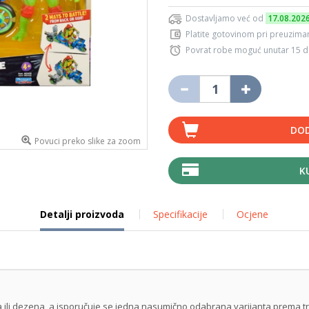
Dostavljamo već od
17.08.202
Platite gotovinom pri preuziman
Povrat robe moguć unutar 15 
DOD
Povuci preko slike za zoom
K
Detalji proizvoda
Specifikacije
Ocjene
ika ili dezena, a isporučuje se jedna nasumično odabrana varijanta prema t