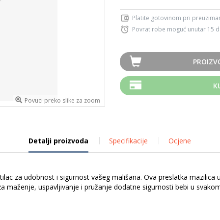
Platite gotovinom pri preuziman
Povrat robe moguć unutar 15 
PROIZV
K
Povuci preko slike za zoom
Detalji proizvoda
Specifikacije
Ocjene
tilac za udobnost i sigurnost vašeg mališana. Ova preslatka mazilica 
e za maženje, uspavljivanje i pružanje dodatne sigurnosti bebi u svako