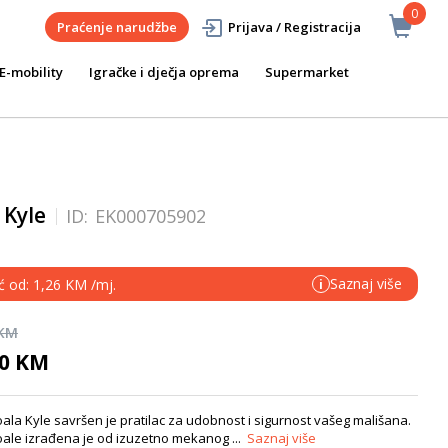
0
Praćenje narudžbe
Prijava / Registracija
E-mobility
Igračke i dječja oprema
Supermarket
 Kyle
ID:
EK000705902
Saznaj više
ć od: 1,26 KM /mj.
i
 KM
80 KM
ala Kyle savršen je pratilac za udobnost i sigurnost vašeg mališana.
oale izrađena je od izuzetno mekanog ...
Saznaj više