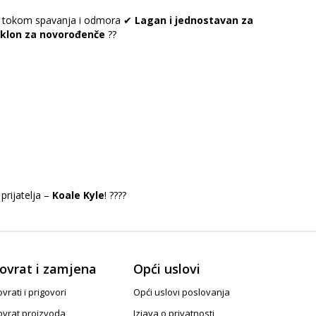
nu tokom spavanja i odmora ✔
Lagan i jednostavan za
oklon za novorođenče
??
prijatelja –
Koale Kyle
! ????
ovrat i zamjena
Opći uslovi
vrati i prigovori
Opći uslovi poslovanja
ovrat proizvoda
Izjava o privatnosti