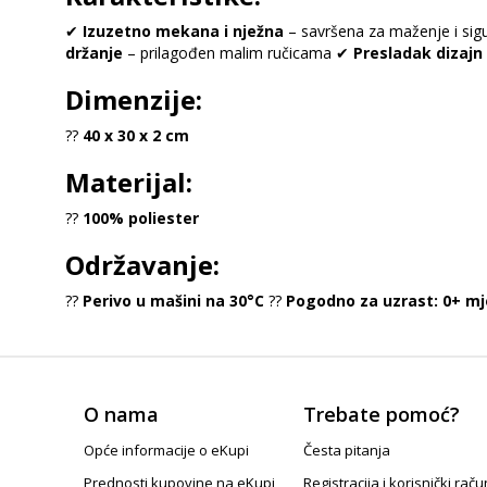
✔
Izuzetno mekana i nježna
– savršena za maženje i si
držanje
– prilagođen malim ručicama ✔
Presladak dizajn
Dimenzije:
??
40 x 30 x 2 cm
Materijal:
??
100% poliester
Održavanje:
??
Perivo u mašini na 30°C
??
Pogodno za uzrast: 0+ mj
O nama
Trebate pomoć?
Opće informacije o eKupi
Česta pitanja
Prednosti kupovine na eKupi
Registracija i korisnički raču