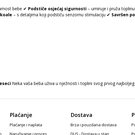
gurnost bebe ✔
Podstiče osjećaj sigurnosti
– umiruje i pruža topli
 koale
– s detaljima koji podstiču senzornu stimulaciju ✔
Savršen p
eseci
Neka vaša beba uživa u nježnosti i toplini svog prvog najboljeg 
Plaćanje
Dostava
P
Plaćanje i naplata
Brza i pouzdana dostava
Po
n
Naručivanje i proces
DUS - Dostava u stan
P