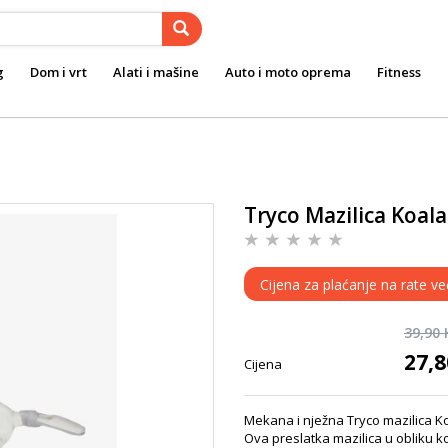
g
Dom i vrt
Alati i mašine
Auto i moto oprema
Fitness
Tryco Mazilica Koala
Cijena za plaćanje na rate ve
39,90
27,
Cijena
Mekana i nježna Tryco mazilica Ko
Ova preslatka mazilica u obliku k