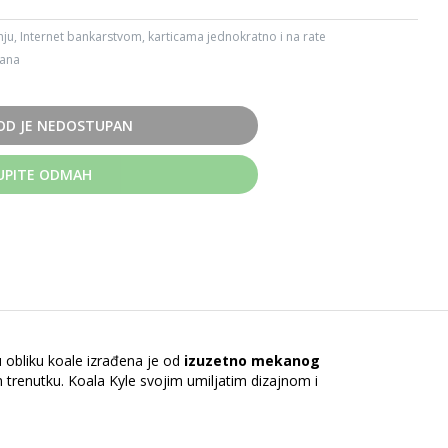
ju, Internet bankarstvom, karticama jednokratno i na rate
dana
OD JE NEDOSTUPAN
UPITE ODMAH
u obliku koale izrađena je od
izuzetno mekanog
m trenutku. Koala Kyle svojim umiljatim dizajnom i