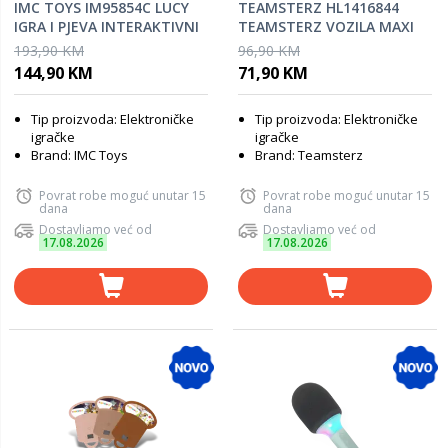
IMC TOYS IM95854C LUCY
TEAMSTERZ HL1416844
IGRA I PJEVA INTERAKTIVNI
TEAMSTERZ VOZILA MAXI
PAS HR
LS HELIKOPTER
193,90 KM
96,90 KM
144,90 KM
71,90 KM
Tip proizvoda: Elektroničke
Tip proizvoda: Elektroničke
igračke
igračke
Brand: IMC Toys
Brand: Teamsterz
Povrat robe moguć unutar 15
Povrat robe moguć unutar 15
dana
dana
Dostavljamo već od
Dostavljamo već od
17.08.2026
17.08.2026