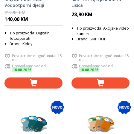
Vodootporni dječiji
Lisica
fotoaparat – Cyan
219,90 KM
28,90 KM
140,00 KM
Tip proizvoda: Akcijske video
Tip proizvoda: Digitalni
kamere
fotoaparati
Brand: SKIP HOP
Brand: Kiddy
Povrat robe moguć unutar 15
Povrat robe moguć unutar 15
dana
dana
Dostavljamo već od
Dostavljamo već od
18.08.2026
18.08.2026