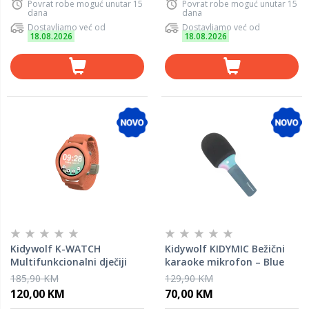
Povrat robe moguć unutar 15
Povrat robe moguć unutar 15
dana
dana
Dostavljamo već od
Dostavljamo već od
18.08.2026
18.08.2026
Kidywolf K-WATCH
Kidywolf KIDYMIC Bežični
Multifunkcionalni dječiji
karaoke mikrofon – Blue
pametni sat – Coral
185,90 KM
129,90 KM
120,00 KM
70,00 KM