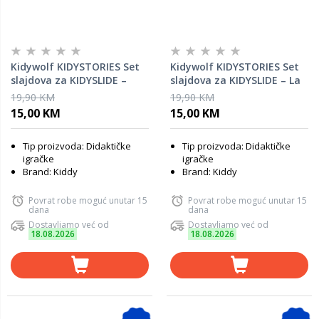
Kidywolf KIDYSTORIES Set
Kidywolf KIDYSTORIES Set
slajdova za KIDYSLIDE –
slajdova za KIDYSLIDE – La
Adventure
Fontaine
19,90 KM
19,90 KM
15,00 KM
15,00 KM
Tip proizvoda: Didaktičke
Tip proizvoda: Didaktičke
igračke
igračke
Brand: Kiddy
Brand: Kiddy
Povrat robe moguć unutar 15
Povrat robe moguć unutar 15
dana
dana
Dostavljamo već od
Dostavljamo već od
18.08.2026
18.08.2026