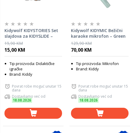
Kidywolf KIDYSTORIES Set
Kidywolf KIDYMIC Bežični
slajdova za KIDYSLIDE –
karaoke mikrofon – Green
History
19,90 KM
129,90 KM
15,00 KM
70,00 KM
Tip proizvoda: Didaktičke
Tip proizvoda: Mikrofon
igračke
Brand: Kiddy
Brand: Kiddy
Povrat robe moguć unutar 15
Povrat robe moguć unutar 15
dana
dana
Dostavljamo već od
Dostavljamo već od
18.08.2026
18.08.2026