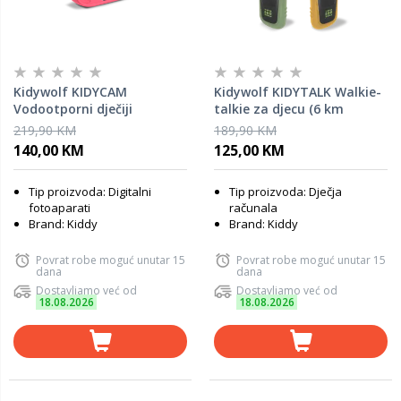
Kidywolf KIDYCAM
Kidywolf KIDYTALK Walkie-
Vodootporni dječiji
talkie za djecu (6 km
fotoaparat – Pink
domet) – Green Orange
219,90 KM
189,90 KM
140,00 KM
125,00 KM
Tip proizvoda: Digitalni
Tip proizvoda: Dječja
fotoaparati
računala
Brand: Kiddy
Brand: Kiddy
Povrat robe moguć unutar 15
Povrat robe moguć unutar 15
dana
dana
Dostavljamo već od
Dostavljamo već od
18.08.2026
18.08.2026