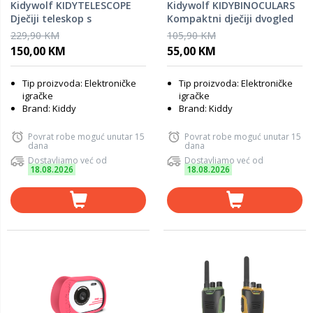
Kidywolf KIDYTELESCOPE
Kidywolf KIDYBINOCULARS
Dječiji teleskop s
Kompaktni dječiji dvogled
tronošcem – Blue
10x25 – Blue
229,90 KM
105,90 KM
150,00 KM
55,00 KM
Tip proizvoda: Elektroničke
Tip proizvoda: Elektroničke
igračke
igračke
Brand: Kiddy
Brand: Kiddy
Povrat robe moguć unutar 15
Povrat robe moguć unutar 15
dana
dana
Dostavljamo već od
Dostavljamo već od
18.08.2026
18.08.2026