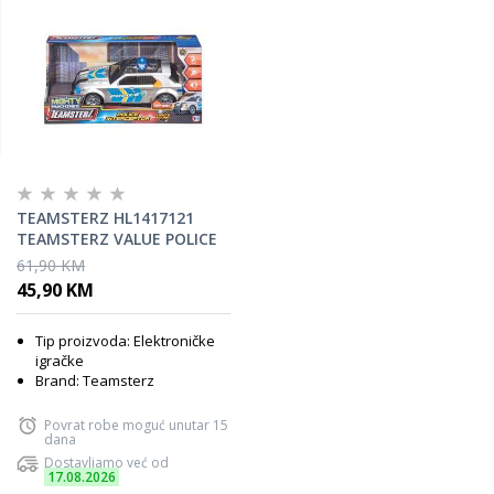
TEAMSTERZ HL1417121
TEAMSTERZ VALUE POLICE
INTERCEPTOR LS M
61,90 KM
45,90 KM
Tip proizvoda: Elektroničke
igračke
Brand: Teamsterz
Povrat robe moguć unutar 15
dana
Dostavljamo već od
17.08.2026