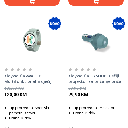
Kidywolf K-WATCH
Kidywolf KIDYSLIDE Dječiji
Multifunkcionalni dječiji
projektor za pričanje priča
pametni sat – Green
- Adventure
185,90 KM
39,90 KM
120,00 KM
29,90 KM
Tip proizvoda: Sportski
Tip proizvoda: Projektori
pametni satovi
Brand: Kiddy
Brand: Kiddy