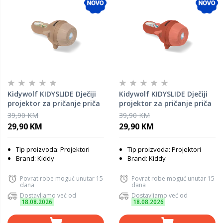
Kidywolf KIDYSLIDE Dječiji
Kidywolf KIDYSLIDE Dječiji
projektor za pričanje priča
projektor za pričanje priča
- History
- Circus
39,90 KM
39,90 KM
29,90 KM
29,90 KM
Tip proizvoda: Projektori
Tip proizvoda: Projektori
Brand: Kiddy
Brand: Kiddy
Povrat robe moguć unutar 15
Povrat robe moguć unutar 15
dana
dana
Dostavljamo već od
Dostavljamo već od
18.08.2026
18.08.2026