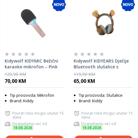
Kidywolf KIDYMIC Bežični
Kidywolf KIDYEARS Dječije
karaoke mikrofon – Pink
Bluetooth slušalice s
motivom 85 dB – Bear
129,90 KM
119,90 KM
70,00 KM
65,00 KM
Tip proizvoda: Mikrofon
Tip proizvoda: Slušalice
Brand: Kiddy
Brand: Kiddy
Povrat robe moguć unutar 15
Povrat robe moguć unutar 15
dana
dana
Dostavljamo već od
Dostavljamo već od
18.08.2026
18.08.2026