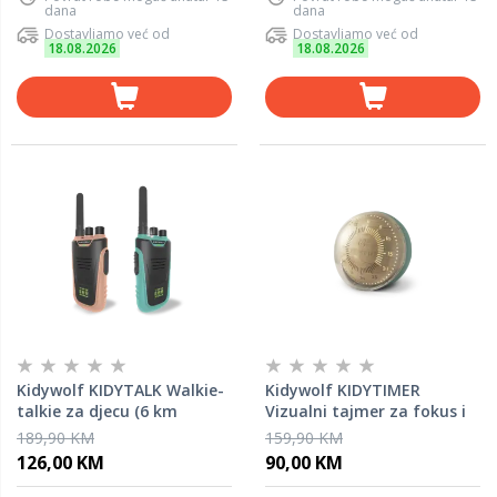
dana
dana
Dostavljamo već od
Dostavljamo već od
18.08.2026
18.08.2026
Kidywolf KIDYTALK Walkie-
Kidywolf KIDYTIMER
talkie za djecu (6 km
Vizualni tajmer za fokus i
domet) – Nude Cyan
igru
189,90 KM
159,90 KM
126,00 KM
90,00 KM