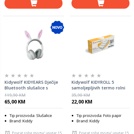
Kidywolf KIDYEARS Dječije
Kidywolf KIDYROLL 5
Bluetooth slušalice s
samoljepljivih termo rolni
motivom 85 dB – Rabbit
za KIDYPRINT kameru –
119,90 KM
35,90 KM
Stickers
65,00 KM
22,00 KM
Tip proizvoda: Slušalice
Tip proizvoda: Foto papir
Brand: Kiddy
Brand: Kiddy
Povrat robe moguć unutar 15
Povrat robe moguć unutar 15