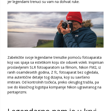
jer legendarni trenuci su vam na dohvat ruke.
Zabeležite svoje legendarne trenutke pomoću fotoaparata
koji vas spaja sa estetikom koju ste oduvek voleli. Inspirisan
proslavljenim SLR fotoaparatom sa filmom, Nikon FM2, iz
ranih osamdesetih godina, Z fc, fotoaparat bez ogledala,
ima autentične detalje tog dizajna, koji su savršeno
imitirani. Od kontrolnih točkića, preko okruglog tražila, pa
sve do klasičnog logotipa kompanije Nikon ugraviranog na
pentaprizmi.