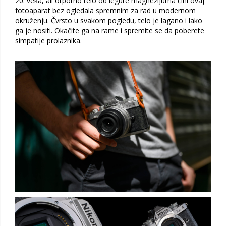
20. veka, ali otporno telo od legure magnezijuma čini ovaj
fotoaparat bez ogledala spremnim za rad u modernom
okruženju. Čvrsto u svakom pogledu, telo je lagano i lako
ga je nositi. Okačite ga na rame i spremite se da poberete
simpatije prolaznika.