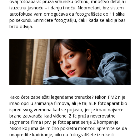
ovaj fotoaparat pruža vrhunsku oštrinu, mnoštvo detalja i
izuzetnu jasnoću – i danju i noću. Neometani, brz sistem
autofokusa vam omogućava da fotografišete do 11 slika
po sekundi. Snimićete fotografiju, čak i kada se akcija baš
brzo odvija.
Kako ćete zabeležiti legendarne trenutke? Nikon FM2 nije
imao opciju snimanja filmova, ali je taj SLR fotoaparat bio
ispred svog vremena kad se pojavio, jer je imao najveće
brzine zatvarača ikad viđene. Z fc pruža neverovatne
segmente filma i prvi je fotoaparat serije Z kompanije
Nikon koji ima delimično pokretni monitor. Spremite se da
unapredite kadriranje, bilo da fotografišete iz ruke ili