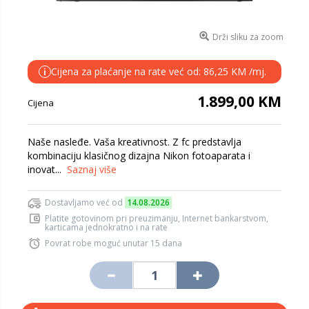
Drži sliku za zoom
Cijena za plaćanje na rate već od: 86,25 KM /mj.
i
1.899,00 KM
Cijena
Naše nasleđe. Vaša kreativnost. Z fc predstavlja
kombinaciju klasičnog dizajna Nikon fotoaparata i
inovat...
Saznaj više
Dostavljamo već od
14.08.2026
Platite gotovinom pri preuzimanju, Internet bankarstvom,
karticama jednokratno i na rate
Povrat robe moguć unutar 15 dana