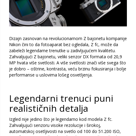
Dizajn zasnovan na revolucionarnom Z bajonetu kompanije
Nikon čini to da fotoaparat bez ogledala, Z fc, može da
zabeleži legendarne trenutke u zadivljujućem kvalitetu.
Zahvaljujući Z bajonetu, veliki senzor DX formata od 20,9
MP hvata više svetlosti. A više svetlosti znači više svega što
je dobro – oštrine, kontrasta, veću brzinu fokusiranja i bolje
performanse u uslovima lošeg osvetljenja.
Legendarni trenuci puni
realističnih detalja
Izgled nije jedino što je legendarno kod modela Z fc.
Zahvaljujući senzoru visoke rezolucije i širokoj,
automatskoj osetljivosti na svetlo od 100 do 51.200 ISO,