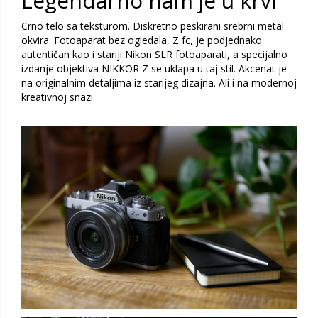
Legendarno nam je u krvi
Crno telo sa teksturom. Diskretno peskirani srebrni metal
okvira. Fotoaparat bez ogledala, Z fc, je podjednako
autentičan kao i stariji Nikon SLR fotoaparati, a specijalno
izdanje objektiva NIKKOR Z se uklapa u taj stil. Akcenat je
na originalnim detaljima iz starijeg dizajna. Ali i na modernoj
kreativnoj snazi