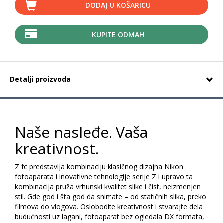
DODAJ U KOŠARICU
KUPITE ODMAH
Detalji proizvoda
Naše nasleđe. Vaša
kreativnost.
Z fc predstavlja kombinaciju klasičnog dizajna Nikon
fotoaparata i inovativne tehnologije serije Z i upravo ta
kombinacija pruža vrhunski kvalitet slike i čist, neizmenjen
stil. Gde god i šta god da snimate – od statičnih slika, preko
filmova do vlogova. Oslobodite kreativnost i stvarajte dela
budućnosti uz lagani, fotoaparat bez ogledala DX formata,