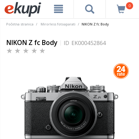
0
Početna stranica
Mirorless fotoaparati
NIKON Z fc Body
NIKON Z fc Body
ID
EK000452864