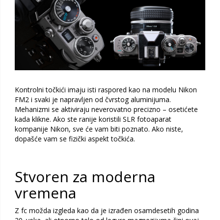
Kontrolni točkići imaju isti raspored kao na modelu Nikon
FM2 i svaki je napravljen od čvrstog aluminijuma.
Mehanizmi se aktiviraju neverovatno precizno – osetićete
kada klikne. Ako ste ranije koristili SLR fotoaparat
kompanije Nikon, sve će vam biti poznato. Ako niste,
dopašće vam se fizički aspekt točkića.
Stvoren za moderna
vremena
Z fc možda izgleda kao da je izrađen osamdesetih godina