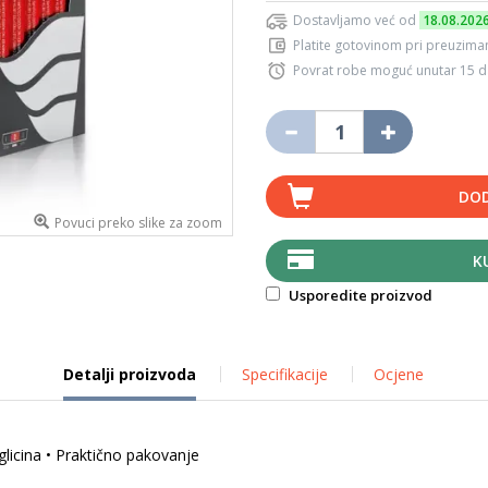
Dostavljamo već od
18.08.202
Platite gotovinom pri preuziman
Povrat robe moguć unutar 15 
DOD
Povuci preko slike za zoom
K
Usporedite proizvod
Detalji proizvoda
Specifikacije
Ocjene
glicina • Praktično pakovanje