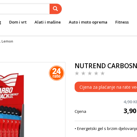
g
Dom i vrt
Alati i mašine
Auto i moto oprema
Fitness
, Lemon
NUTREND CARBOSNAC
Cijena za plaćanje na rate ve
4,90 
3,9
Cijena
• Energetski gel s brzim djelovan