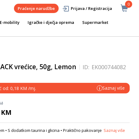
0
Praćenje narudžbe
Prijava / Registracija
E-mobility
Igračke i dječja oprema
Supermarket
K vrećice, 50g, Lemon
ID:
EK000744082
Saznaj više
ć od: 0,18 KM /mj.
i
KM
0 KM
jem • S dodatkom taurina i glicina • Praktično pakovanje
Saznaj više