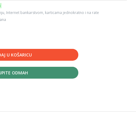
6
ju, Internet bankarstvom, karticama jednokratno i na rate
dana
AJ U KOŠARICU
UPITE ODMAH