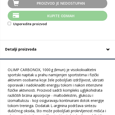
PROIZVOD JE NEDOSTUPAN
KUPITE ODMAH
Usporedite proizvod
Detalji proizvoda
OLIMP CARBONOX, 1000 g (limun) je visokokvalitetni
sportski napitak u prahu namijenjen sportistima i fizički
aktivnim osobama koje žele poboljšati izdržljivost, ubrzati
oporavak i nadoknaditi energiju tokom i nakon intenzivne
fizičke aktivnosti. Proizvod sadrži kompleks ugljikohidrata
različitih brzina apsorpcije - maltodekstrin, glukozu i
izomaltulozu - koji osiguravaju kontinuirani dotok energije
tokom treninga. Dodatak L-arginina podržava sintezu
dušičnog oksida, što može poboljšati prokrvljenost mišića i