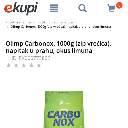
0
Početna stranica
Ugljikohidrati i energija
Olimp Carbonox, 1000g (zip vrećica), napitak u prahu, okus limuna
Olimp Carbonox, 1000g (zip vrećica),
napitak u prahu, okus limuna
ID
EK000773802