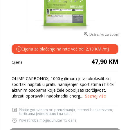
Drži sliku za zoom
Cijena za plaćanje na rate već od: 2,18 KM /mj.
i
47,90 KM
Cijena
OLIMP CARBONOX, 1000 g (limun) je visokokvalitetni
sportski napitak u prahu namijenjen sportistima i fizički
aktivnim osobama koje žele poboljšati izdržljivost,
ubrzati oporavak i nadoknaditi energ...
Saznaj više
Platite gotovinom pri preuzimanju, Internet bankarstvom,
karticama jednokratno i na rate
Povrat robe moguć unutar 15 dana