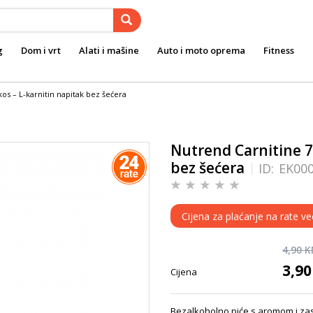
g
Dom i vrt
Alati i mašine
Auto i moto oprema
Fitness
os – L-karnitin napitak bez šećera
Nutrend Carnitine 7
bez šećera
ID:
EK00
Cijena za plaćanje na rate ve
4,90 
3,9
Cijena
Bezalkoholno piće s aromom i zasl