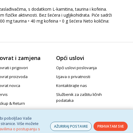
slađivačima, s dodatkom L-karnitina, taurina i kofeina.
ičke aktivnosti. Bez šećera i ugljikohidrata. Piće sadrži
000 mg taurina • 40 mg kofeina • 0 g šećera Neto količina:
ovrat i zamjena
Opći uslovi
vrati i prigovori
Opći uslovi poslovanja
ovrat proizvoda
Izjava o privatnosti
ovrat novca
Kontaktirajte nas
ervis
Službenik za zaštitu ličnih
podataka
ickup & Return
 bi poboljšao Vaše
 stranice. Više možete
AŽURIRAJ POSTAVKE
PRIHVATAM SVE
avilima o postupanju s