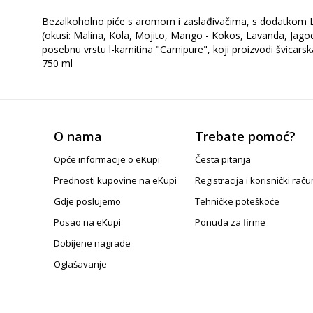
Bezalkoholno piće s aromom i zaslađivačima, s dodatkom L-ka
(okusi: Malina, Kola, Mojito, Mango - Kokos, Lavanda, Jago
posebnu vrstu l-karnitina "Carnipure", koji proizvodi švicar
750 ml
O nama
Trebate pomoć?
Opće informacije o eKupi
Česta pitanja
Prednosti kupovine na eKupi
Registracija i korisnički raču
Gdje poslujemo
Tehničke poteškoće
Posao na eKupi
Ponuda za firme
Dobijene nagrade
Oglašavanje