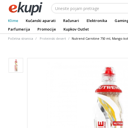
Klime
Kućanski aparati
Računari
Elektronika
Gamin
Parfumerija
Promocije
Kupkov Outlet
Početna stranica
Proteinski desert
Nutrend Carnitine 750 ml, Mango-kok