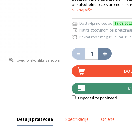
bezalkoholno piće s aromom i zasla
Saznaj više
Dostavljamo već od
19.08.202
Platite gotovinom pri preuziman
Povrat robe moguć unutar 15 
Povuci preko slike za zoom
DOD
K
Usporedite proizvod
Detalji proizvoda
Specifikacije
Ocjene