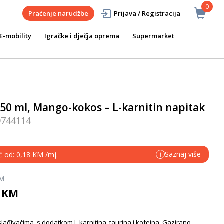
0
Praćenje narudžbe
Prijava / Registracija
E-mobility
Igračke i dječja oprema
Supermarket
50 ml, Mango-kokos – L-karnitin napitak
0744114
Saznaj više
ć od: 0,18 KM /mj.
i
KM
0 KM
ađivačima, s dodatkom L-karnitina, taurina i kofeina. Gazirano