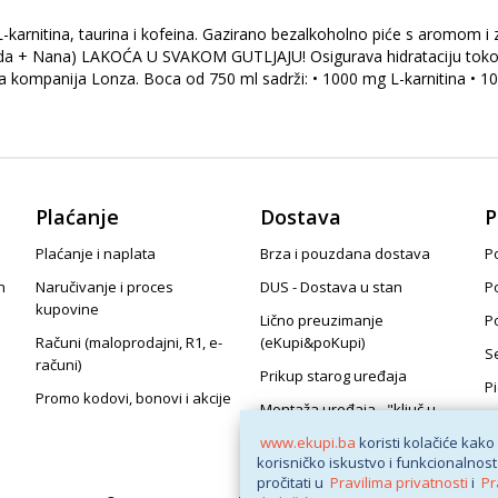
rnitina, taurina i kofeina. Gazirano bezalkoholno piće s aromom i za
da + Nana) LAKOĆA U SVAKOM GUTLJAJU! Osigurava hidrataciju tokom fiz
ska kompanija Lonza. Boca od 750 ml sadrži: • 1000 mg L-karnitina • 1
Plaćanje
Dostava
P
Plaćanje i naplata
Brza i pouzdana dostava
Po
n
Naručivanje i proces
DUS - Dostava u stan
P
kupovine
Lično preuzimanje
P
Računi (maloprodajni, R1, e-
(eKupi&poKupi)
S
računi)
Prikup starog uređaja
P
Promo kodovi, bonovi i akcije
Montaža uređaja - "ključ u
ruke"
www.ekupi.ba
koristi kolačiće kako
korisničko iskustvo i funkcionalnost
pročitati u
Pravilima privatnosti
i
Pr