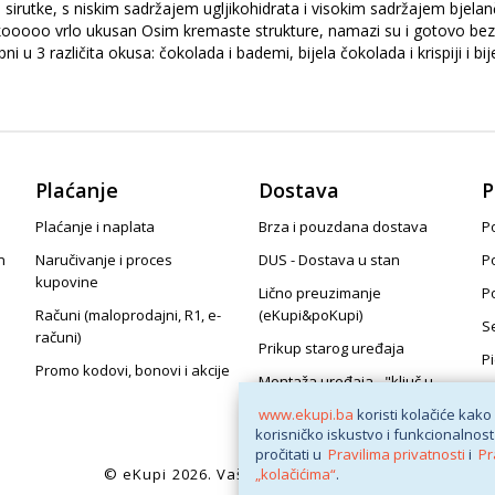
sirutke, s niskim sadržajem ugljikohidrata i visokim sadržajem bjelanč
 takooooo vrlo ukusan Osim kremaste strukture, namazi su i gotovo b
pni u 3 različita okusa: čokolada i bademi, bijela čokolada i krispiji i
Plaćanje
Dostava
P
Plaćanje i naplata
Brza i pouzdana dostava
Po
n
Naručivanje i proces
DUS - Dostava u stan
P
kupovine
Lično preuzimanje
P
Računi (maloprodajni, R1, e-
(eKupi&poKupi)
S
računi)
Prikup starog uređaja
P
Promo kodovi, bonovi i akcije
Montaža uređaja - "ključ u
ruke"
www.ekupi.ba
koristi kolačiće kako
korisničko iskustvo i funkcionalnost
pročitati u
Pravilima privatnosti
i
Pr
© eKupi
2026. Vaša internet trgovina
„kolačićima“
.