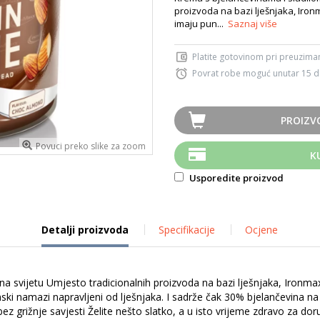
proizvoda na bazi lješnjaka, Iro
imaju pun...
Saznaj više
Platite gotovinom pri preuziman
Povrat robe moguć unutar 15 
PROIZV
Povuci preko slike za zoom
K
Usporedite proizvod
Detalji proizvoda
Specifikacije
Ocjene
a na svijetu Umjesto tradicionalnih proizvoda na bazi lješnjaka, Iro
ski namazi napravljeni od lješnjaka. I sadrže čak 30% bjelančevina n
 bez grižnje savjesti Želite nešto slatko, a u isto vrijeme zdravo za 