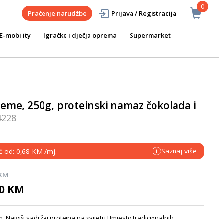
0
Praćenje narudžbe
Prijava / Registracija
E-mobility
Igračke i dječja oprema
Supermarket
eme, 250g, proteinski namaz čokolada i
4228
Saznaj više
ć od: 0,68 KM /mj.
i
 KM
90 KM
. Najviši sadržaj proteina na svijetu Umjesto tradicionalnih