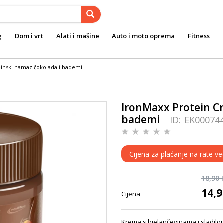
g
Dom i vrt
Alati i mašine
Auto i moto oprema
Fitness
einski namaz čokolada i bademi
IronMaxx Protein Cr
bademi
ID:
EK00074
Cijena za plaćanje na rate ve
18,90
14,
Cijena
Krema s bjelančevinama i sladilom