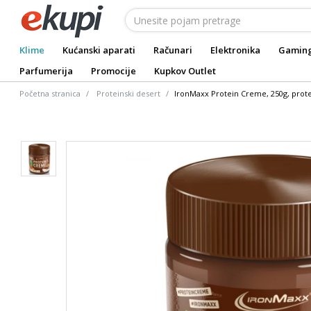
Klime
Kućanski aparati
Računari
Elektronika
Gamin
Parfumerija
Promocije
Kupkov Outlet
Početna stranica
Proteinski desert
IronMaxx Protein Creme, 250g, prot