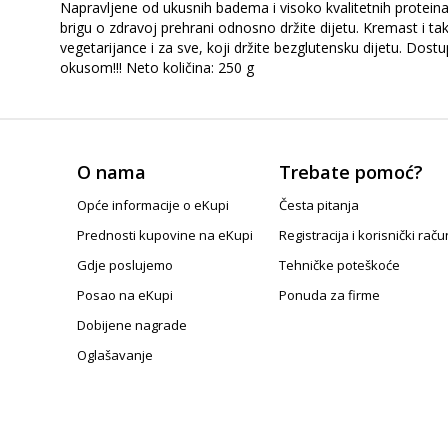
Napravljene od ukusnih badema i visoko kvalitetnih proteina 
brigu o zdravoj prehrani odnosno držite dijetu. Kremast i
vegetarijance i za sve, koji držite bezglutensku dijetu. Dostu
okusom!!! Neto količina: 250 g
O nama
Trebate pomoć?
Opće informacije o eKupi
Česta pitanja
Prednosti kupovine na eKupi
Registracija i korisnički raču
Gdje poslujemo
Tehničke poteškoće
Posao na eKupi
Ponuda za firme
Dobijene nagrade
Oglašavanje