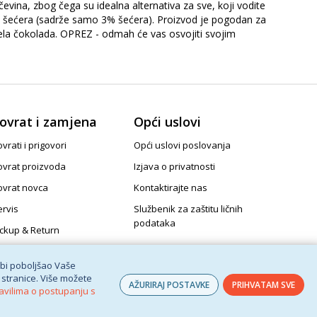
evina, zbog čega su idealna alternativa za sve, koji vodite
ez šećera (sadrže samo 3% šećera). Proizvod je pogodan za
 bijela čokolada. OPREZ - odmah će vas osvojiti svojim
ovrat i zamjena
Opći uslovi
vrati i prigovori
Opći uslovi poslovanja
ovrat proizvoda
Izjava o privatnosti
ovrat novca
Kontaktirajte nas
ervis
Službenik za zaštitu ličnih
podataka
ickup & Return
 bi poboljšao Vaše
 stranice. Više možete
AŽURIRAJ POSTAVKE
PRIHVATAM SVE
avilima o postupanju s