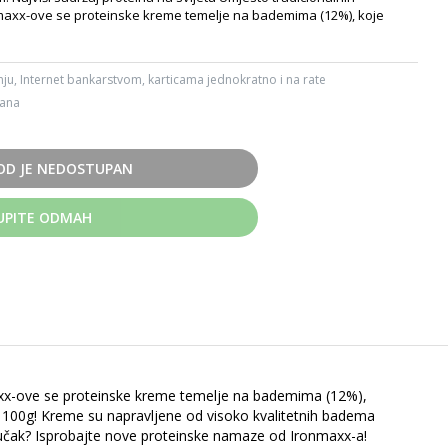
nmaxx-ove se proteinske kreme temelje na bademima (12%), koje
ju, Internet bankarstvom, karticama jednokratno i na rate
dana
OD JE NEDOSTUPAN
UPITE ODMAH
nmaxx-ove se proteinske kreme temelje na bademima (12%),
a 100g! Kreme su napravljene od visoko kvalitetnih badema
doručak? Isprobajte nove proteinske namaze od Ironmaxx-a!