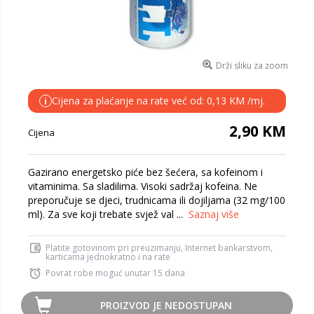
Drži sliku za zoom
Cijena za plaćanje na rate već od: 0,13 KM /mj.
i
2,90 KM
Cijena
Gazirano energetsko piće bez šećera, sa kofeinom i
vitaminima. Sa sladilima. Visoki sadržaj kofeina. Ne
preporučuje se djeci, trudnicama ili dojiljama (32 mg/100
ml). Za sve koji trebate svjež val ...
Saznaj više
Platite gotovinom pri preuzimanju, Internet bankarstvom,
karticama jednokratno i na rate
Povrat robe moguć unutar 15 dana
PROIZVOD JE NEDOSTUPAN