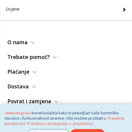
Ocjene
O nama
Trebate pomoć?
Plaćanje
Dostava
Povrat i zamjena
www.ekupi.ba
koristi kolačiće kako bi poboljšao Vaše korisničko
Opći uslovi
iskustvo i funkcionalnost stranice. Više možete pročitati u
Pravilima
privatnosti
i
Pravilima o postupanju s „kolačićima“
.