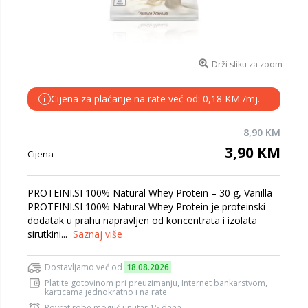
Drži sliku za zoom
Cijena za plaćanje na rate već od: 0,18 KM /mj.
i
8,90 KM
3,90 KM
Cijena
PROTEINI.SI 100% Natural Whey Protein – 30 g, Vanilla
PROTEINI.SI 100% Natural Whey Protein je proteinski
dodatak u prahu napravljen od koncentrata i izolata
sirutkini...
Saznaj više
Dostavljamo već od
18.08.2026
Platite gotovinom pri preuzimanju, Internet bankarstvom,
karticama jednokratno i na rate
Povrat robe moguć unutar 15 dana