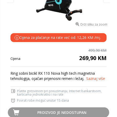
Drži sliku za zoom
Cijena za plaćanje na rate već od: 12,26 KM /mj.
i
499,90 KM
269,90 KM
Cijena
Ring sobni bicikl RX 110 Nova high tech magnetna
tehnologija, ojačan prijenosni remen i ležaj.
Saznaj više
Platite gotovinom pri preuzimanju, Internet bankarstvom,
karticama jednokratno i na rate
Povrat robe moguć unutar 15 dana
PROIZVOD JE NEDOSTUPAN