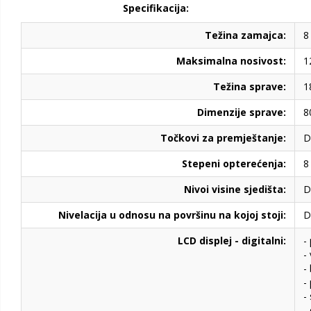
S
pecifikacija:
Težina zamajca:
8
Maksimalna nosivost:
1
Težina sprave:
18
Dimenzije sprave:
80
Točkovi za premještanje:
D
Stepeni opterećenja:
8 
Nivoi visine sjedišta:
D
Nivelacija u odnosu na površinu na kojoj stoji:
D
LCD displej - digitalni:
- 
- 
- 
- 
- 
-