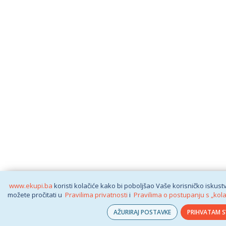
www.ekupi.ba
koristi kolačiće kako bi poboljšao Vaše korisničko iskustv
možete pročitati u
Pravilima privatnosti
i
Pravilima o postupanju s „kol
AŽURIRAJ POSTAVKE
PRIHVATAM S