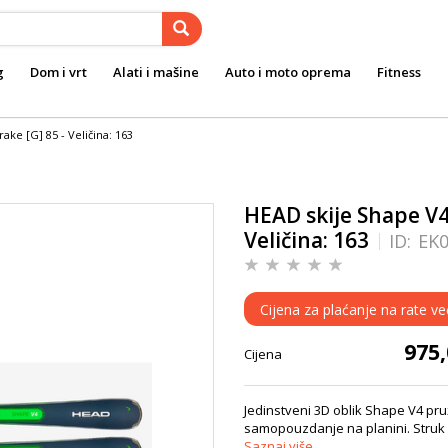
g
Dom i vrt
Alati i mašine
Auto i moto oprema
Fitness
ke [G] 85 - Veličina: 163
HEAD skije Shape V4
Veličina: 163
ID:
EK
Cijena za plaćanje na rate v
975
Cijena
Jedinstveni 3D oblik Shape V4 pr
samopouzdanje na planini. Struk 
Saznaj više