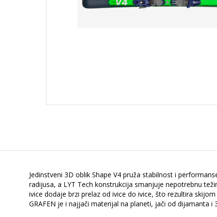
Jedinstveni 3D oblik Shape V4 pruža stabilnost i perform
radijusa, a LYT Tech konstrukcija smanjuje nepotrebnu tež
ivice dodaje brzi prelaz od ivice do ivice, što rezultira skij
GRAFEN je i najjači materijal na planeti, jači od dijamanta i 