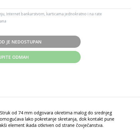
ju, Internet bankarstvom, karticama jednokratno i na rate
dana
OD JE NEDOSTUPAN
UPITE ODMAH
i. Struk od 74 mm odgovara okretima malog do srednjeg
u omogućava lako pokretanje skretanja, dok kontakt pune
ajlakši element ikada otkriven od strane čovječanstva.