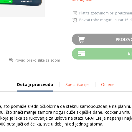
Platite gotovinom pri preuziman
Povrat robe moguć unutar 15 
PROIZV
K
Povuci preko slike za zoom
Detalji proizvoda
Specifikacije
Ocjene
anse, što pomaže srednjoškolcima da steknu samopouzdanje na planin
inu, što znači manje zamora nogu i duže skijaške dane. Rocker u vrh
om koja je laka za rukovanje za uslove na stazi. GRAFEN je najtanji i n
300 puta jači od čelika, sve u debljini od jednog atoma.