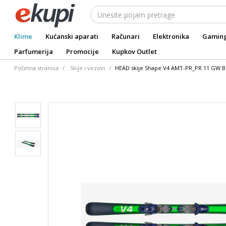
Klime
Kućanski aparati
Računari
Elektronika
Gamin
Parfumerija
Promocije
Kupkov Outlet
Početna stranica
Skije i vezovi
HEAD skije Shape V4 AMT-PR_PR 11 GW Bra