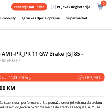
0
Praćenje narudžbe
Prijava / Registracija
E-mobility
Igračke i dječja oprema
Supermarket
 AMT-PR_PR 11 GW Brake [G] 85 -
000640217
Saznaj više
eć od: 44,28 KM /mj.
i
,00 KM
uža stabilnost i performanse, što pomaže srednjoškolcima da steknu
od 74 mm odgovara okretima malog do srednjeg radijusa, a LYT Te...