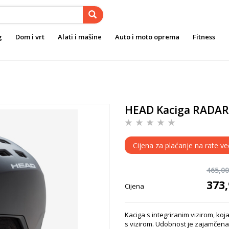
g
Dom i vrt
Alati i mašine
Auto i moto oprema
Fitness
HEAD Kaciga RADAR -
Cijena za plaćanje na rate v
465,0
373
Cijena
Kaciga s integriranim vizirom, ko
s vizirom. Udobnost je zajamčena,