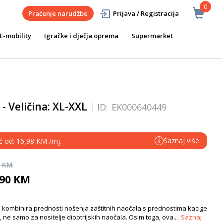
0
Praćenje narudžbe
Prijava / Registracija
E-mobility
Igračke i dječja oprema
Supermarket
 Veličina: XL-XXL
ID:
EK000640449
Saznaj više
eć od: 16,98 KM /mj.
i
0 KM
,90 KM
ja kombinira prednosti nošenja zaštitnih naočala s prednostima kacige
 ne samo za nositelje dioptrijskih naočala. Osim toga, ova...
Saznaj