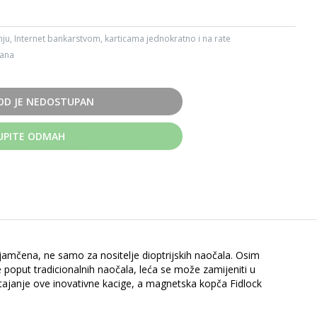
ju, Internet bankarstvom, karticama jednokratno i na rate
dana
OD JE NEDOSTUPAN
UPITE ODMAH
ajamčena, ne samo za nositelje dioptrijskih naočala. Osim
 poput tradicionalnih naočala, leća se može zamijeniti u
stajanje ove inovativne kacige, a magnetska kopča Fidlock