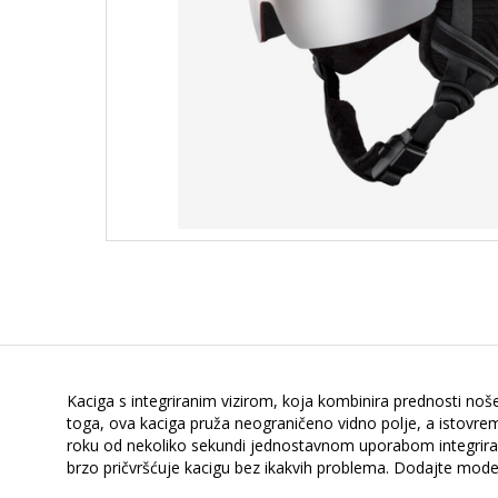
Kaciga s integriranim vizirom, koja kombinira prednosti noš
toga, ova kaciga pruža neograničeno vidno polje, a istovrem
roku od nekoliko sekundi jednostavnom uporabom integrirani
brzo pričvršćuje kacigu bez ikakvih problema. Dodajte moder