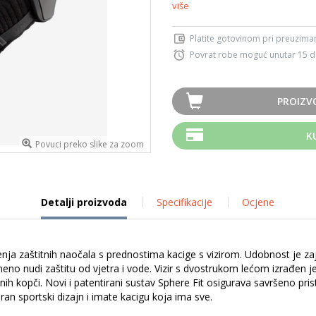
više
Platite gotovinom pri preuziman
Povrat robe moguć unutar 15 
PROIZV
K
Povuci preko slike za zoom
Detalji proizvoda
Specifikacije
Ocjene
enja zaštitnih naočala s prednostima kacige s vizirom. Udobnost je z
eno nudi zaštitu od vjetra i vode. Vizir s dvostrukom lećom izrađen je
h kopči. Novi i patentirani sustav Sphere Fit osigurava savršeno pri
an sportski dizajn i imate kacigu koja ima sve.