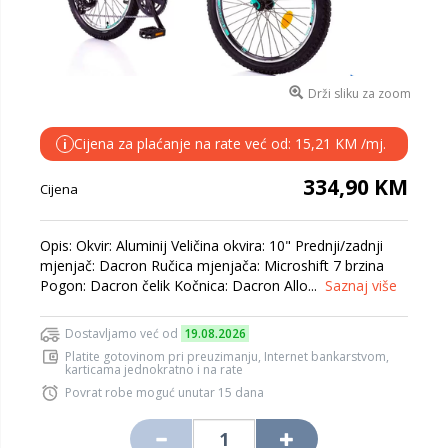
Drži sliku za zoom
Cijena za plaćanje na rate već od: 15,21 KM /mj.
i
334,90 KM
Cijena
Opis: Okvir: Aluminij Veličina okvira: 10" Prednji/zadnji
mjenjač: Dacron Ručica mjenjača: Microshift 7 brzina
Pogon: Dacron čelik Kočnica: Dacron Allo...
Saznaj više
Dostavljamo već od
19.08.2026
Platite gotovinom pri preuzimanju, Internet bankarstvom,
karticama jednokratno i na rate
Povrat robe moguć unutar 15 dana