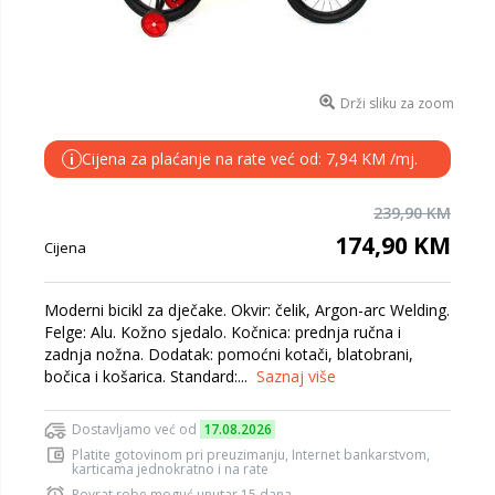
Drži sliku za zoom
Cijena za plaćanje na rate već od: 7,94 KM /mj.
i
239,90 KM
174,90 KM
Cijena
Moderni bicikl za dječake. Okvir: čelik, Argon-arc Welding.
Felge: Alu. Kožno sjedalo. Kočnica: prednja ručna i
zadnja nožna. Dodatak: pomoćni kotači, blatobrani,
bočica i košarica. Standard:...
Saznaj više
Dostavljamo već od
17.08.2026
Platite gotovinom pri preuzimanju, Internet bankarstvom,
karticama jednokratno i na rate
Povrat robe moguć unutar 15 dana