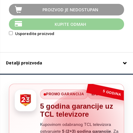
PROIZVOD JE NEDOSTUPAN
KUPITE ODMAH
Usporedite proizvod
Detalji proizvoda
5 GODINA
PROMO GARANCIJA
🎁 2+3 godine
5 godina garancije uz
TCL televizore
Kupovinom odabranog TCL televizora
ostvarujete
5 (2+3) godina garancije
. Za