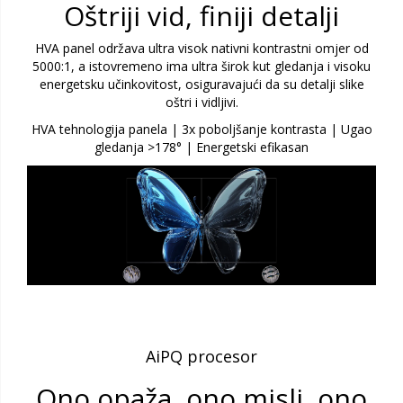
Oštriji vid, finiji detalji
HVA panel održava ultra visok nativni kontrastni omjer od
5000:1, a istovremeno ima ultra širok kut gledanja i visoku
energetsku učinkovitost, osiguravajući da su detalji slike
oštri i vidljivi.
HVA tehnologija panela | 3x poboljšanje kontrasta | Ugao
gledanja >178° | Energetski efikasan
AiPQ procesor
Ono opaža, ono misli, ono