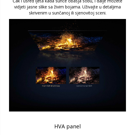
Čak i usred ljeta kada sunce obasja sobu, i dalje možete
vidjeti jasne slike sa živim bojama. Uživajte u detaljima
skrivenim u sunčanoj ili sjenovitoj sceni.
HVA panel