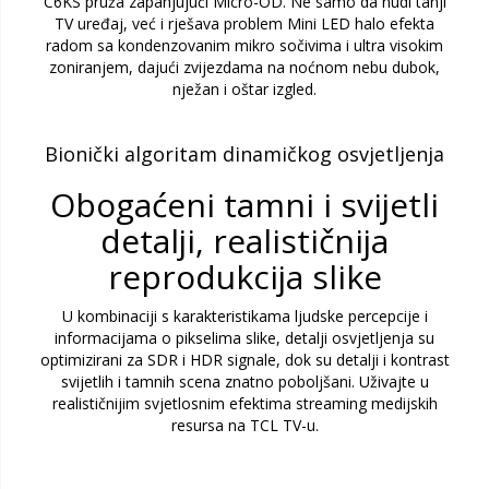
C6KS pruža zapanjujući Micro-OD. Ne samo da nudi tanji
TV uređaj, već i rješava problem Mini LED halo efekta
radom sa kondenzovanim mikro sočivima i ultra visokim
zoniranjem, dajući zvijezdama na noćnom nebu dubok,
nježan i oštar izgled.
Bionički algoritam dinamičkog osvjetljenja
Obogaćeni tamni i svijetli
detalji, realističnija
reprodukcija slike
U kombinaciji s karakteristikama ljudske percepcije i
informacijama o pikselima slike, detalji osvjetljenja su
optimizirani za SDR i HDR signale, dok su detalji i kontrast
svijetlih i tamnih scena znatno poboljšani. Uživajte u
realističnijim svjetlosnim efektima streaming medijskih
resursa na TCL TV-u.