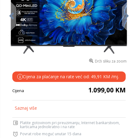
Drži sliku za zoom
Cijena za plaćanje na rate već od: 49,91 KM /mj.
i
1.099,00 KM
Cijena
Saznaj više
Platite gotovinom pri preuzimanju, Internet bankarstvom,
karticama jednokratno i na rate
Povrat robe moguć unutar 15 dana