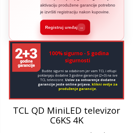
aktivaciju produžene garancije potrebno
je izvršiti registraciju nakon kupovine.
→
Registruj uređaj
100% sigurno - 5 godina
sigurnosti
Budite sigurni sa odabirom jer vam TCL i eKupi
poklanjaju dodatne 3 godine garancije (2+3) na sve
TCL televizore.
Uslov za ostvarenje dodatne
garancije jeste online prijava.
klikni ovdje za
produženje garancije
.
TCL QD MiniLED televizor
C6KS 4K