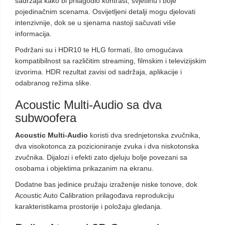
sadržaja kako bi prilagodio kontrast, svjetlinu i boje
pojedinačnim scenama. Osvijetljeni detalji mogu djelovati
intenzivnije, dok se u sjenama nastoji sačuvati više
informacija.
Podržani su i HDR10 te HLG formati, što omogućava
kompatibilnost sa različitim streaming, filmskim i televizijskim
izvorima. HDR rezultat zavisi od sadržaja, aplikacije i
odabranog režima slike.
Acoustic Multi-Audio sa dva
subwoofera
Acoustic Multi-Audio
koristi dva srednjetonska zvučnika,
dva visokotonca za pozicioniranje zvuka i dva niskotonska
zvučnika. Dijalozi i efekti zato djeluju bolje povezani sa
osobama i objektima prikazanim na ekranu.
Dodatne bas jedinice pružaju izraženije niske tonove, dok
Acoustic Auto Calibration prilagođava reprodukciju
karakteristikama prostorije i položaju gledanja.