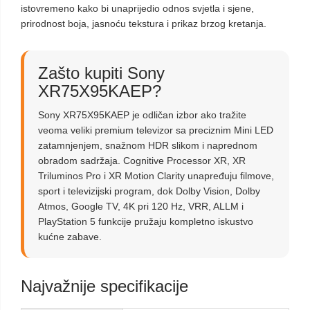
istovremeno kako bi unaprijedio odnos svjetla i sjene,
prirodnost boja, jasnoću tekstura i prikaz brzog kretanja.
Zašto kupiti Sony
XR75X95KAEP?
Sony XR75X95KAEP je odličan izbor ako tražite
veoma veliki premium televizor sa preciznim Mini LED
zatamnjenjem, snažnom HDR slikom i naprednom
obradom sadržaja. Cognitive Processor XR, XR
Triluminos Pro i XR Motion Clarity unapređuju filmove,
sport i televizijski program, dok Dolby Vision, Dolby
Atmos, Google TV, 4K pri 120 Hz, VRR, ALLM i
PlayStation 5 funkcije pružaju kompletno iskustvo
kućne zabave.
Najvažnije specifikacije