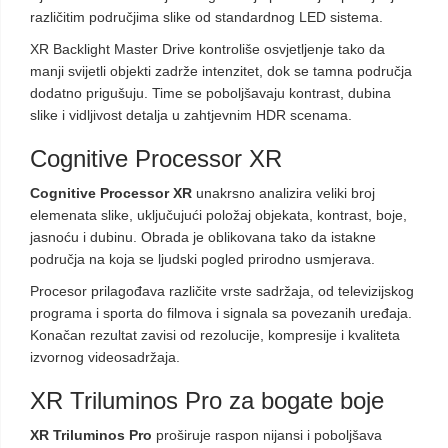
različitim područjima slike od standardnog LED sistema.
XR Backlight Master Drive kontroliše osvjetljenje tako da
manji svijetli objekti zadrže intenzitet, dok se tamna područja
dodatno prigušuju. Time se poboljšavaju kontrast, dubina
slike i vidljivost detalja u zahtjevnim HDR scenama.
Cognitive Processor XR
Cognitive Processor XR
unakrsno analizira veliki broj
elemenata slike, uključujući položaj objekata, kontrast, boje,
jasnoću i dubinu. Obrada je oblikovana tako da istakne
područja na koja se ljudski pogled prirodno usmjerava.
Procesor prilagođava različite vrste sadržaja, od televizijskog
programa i sporta do filmova i signala sa povezanih uređaja.
Konačan rezultat zavisi od rezolucije, kompresije i kvaliteta
izvornog videosadržaja.
XR Triluminos Pro za bogate boje
XR Triluminos Pro
proširuje raspon nijansi i poboljšava