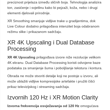
preciznost prijelaza između sličnih boja. Tehnologija analizira
ton, zasićenje i svjetlinu kako bi pejzaži, koža, nebo i drugi
elementi djelovali prirodnije.
XR Smoothing smanjuje vidljive trake u gradijentima, dok
Live Colour dodatno prilagođava intenzitet boja odabranom
režimu slike i prikazanom sadržaju.
XR 4K Upscaling i Dual Database
Processing
XR 4K Upscaling
prilagođava izvore niže rezolucije velikom
4K ekranu. Dual Database Processing koristi odvojene baze
podataka za smanjenje šuma i poboljšanje tekstura i kontura.
Obrada ne može stvoriti detalje koji ne postoje u izvoru, ali
može ublažiti vidljive kompresijske artefakte i pružiti čišći
prikaz televizijskog i streaming sadržaja.
Izvornih 120 Hz i XR Motion Clarity
Izvorna frekvencija osvježavanja od 120 Hz
omogućava