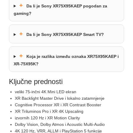
+
Da li je Sony XR75X95KAEP pogodan za
gaming?
+
Da li je Sony XR75X95KAEP Smart TV?
+
Koja je razlika između oznaka XR75X95KAEP i
XR-75X95K?
Ključne prednosti
veliki 75-inčni 4K Mini LED ekran
XR Backlight Master Drive i lokalno zatamnjenje
Cognitive Processor XR i XR Contrast Booster
XR Triluminos Pro i XR 4K Upscaling
izvornih 120 Hz i XR Motion Clarity
Dolby Vision, Dolby Atmos i Acoustic Multi-Audio
4K 120 Hz, VRR, ALLM i PlayStation 5 funkcije