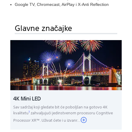
Google TV, Chromecast, AirPlay i X-Anti Reflection
Glavne značajke
4K Mini LED
Sav sadržaj koji gledate bit će poboljšan na gotovo 4K
1
kvalitetu
zahvaljujući jedinstvenom procesoru Cognitive
Processor XR™. Uživat ćete i u izvanr
...