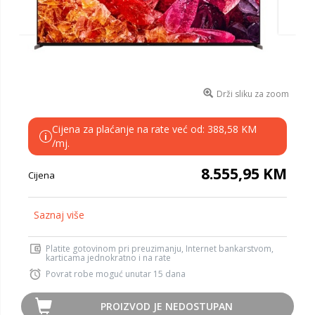
Drži sliku za zoom
Cijena za plaćanje na rate već od: 388,58 KM
i
/mj.
8.555,95 KM
Cijena
Saznaj više
Platite gotovinom pri preuzimanju, Internet bankarstvom,
karticama jednokratno i na rate
Povrat robe moguć unutar 15 dana
PROIZVOD JE NEDOSTUPAN