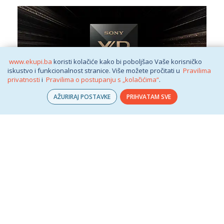
www.ekupi.ba
koristi kolačiće kako bi poboljšao Vaše korisničko
iskustvo i funkcionalnost stranice. Više možete pročitati u
Pravilima
privatnosti
i
Pravilima o postupanju s „kolačićima“
.
AŽURIRAJ POSTAVKE
PRIHVATAM SVE
Cognitive Processor XR™
Podignite sliku i zvuk na novu razinu uz Cognitive Processor
XR™. Naš revolucionarni procesor u televizorima Sony
BRAVIA XR™ reproducira sadržaj u skl...