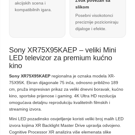
Zvuk povezan sa
akcijskih scena i
slikom
kompatibilnih igara.
Posebni visokotonci
preciznije pozicioniraju
dijaloge i efekte.
Sony XR75X95KAEP – veliki Mini
LED televizor za premium kućno
kino
Sony XR75X95KAEP
regionalna je oznaka modela XR-
75X95K. Ekran dijagonale 75 inča, odnosno približno 189
cm, pruža impresivan prikaz za veliki dnevni boravak, kućno
kino, sportske prijenose i gaming. 4K Ultra HD rezolucija
omogućava detaljnu reprodukciju kvalitetnih filmskih i
streaming izvora.
Mini LED pozadinsko osvjetljenje koristi veliki broj malih LED
izvora kojima XR Backlight Master Drive upravlja odvojeno.
Cognitive Processor XR analizira više elemenata slike