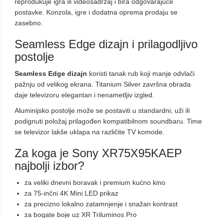
reprodukuje igra ili videosadržaj i bira odgovarajuće
postavke. Konzola, igre i dodatna oprema prodaju se
zasebno.
Seamless Edge dizajn i prilagodljivo
postolje
Seamless Edge dizajn
koristi tanak rub koji manje odvlači
pažnju od velikog ekrana. Titanium Silver završna obrada
daje televizoru elegantan i nenametljiv izgled.
Aluminijsko postolje može se postaviti u standardni, uži ili
podignuti položaj prilagođen kompatibilnom soundbaru. Time
se televizor lakše uklapa na različite TV komode.
Za koga je Sony XR75X95KAEP
najbolji izbor?
za veliki dnevni boravak i premium kućno kino
za 75-inčni 4K Mini LED prikaz
za precizno lokalno zatamnjenje i snažan kontrast
za bogate boje uz XR Triluminos Pro