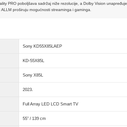
ty PRO poboljšava sadržaj niže rezolucije, a Dolby Vision unapređuje
 i ALLM proširuju mogućnosti streaminga i gaminga.
Sony KD55X85LAEP
KD-55X85L
Sony X85L
2023.
Full Array LED LCD Smart TV
55" / 139 cm