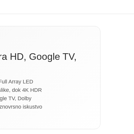
ra HD, Google TV,
Full Array LED
 slike, dok 4K HDR
gle TV, Dolby
aznovrsno iskustvo