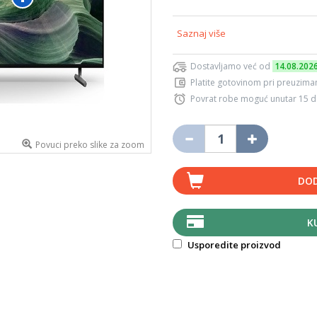
Saznaj više
Dostavljamo već od
14.08.202
Platite gotovinom pri preuziman
Povrat robe moguć unutar 15 
Povuci preko slike za zoom
DOD
K
Usporedite proizvod