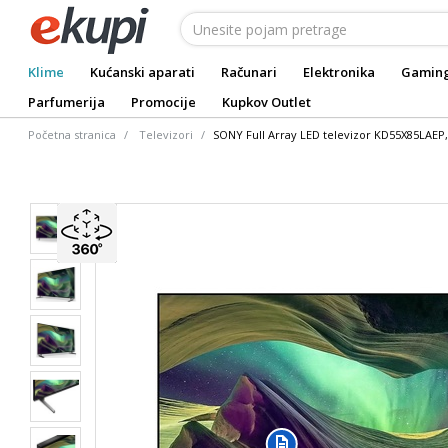
Klime
Kućanski aparati
Računari
Elektronika
Gamin
Parfumerija
Promocije
Kupkov Outlet
Početna stranica
Televizori
SONY Full Array LED televizor KD55X85LAEP,