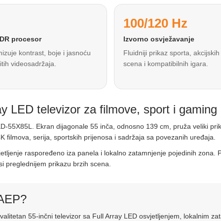
100/120 Hz
DR procesor
Izvorno osvježavanje
izuje kontrast, boje i jasnoću
Fluidniji prikaz sporta, akcijskih
čitih videosadržaja.
scena i kompatibilnih igara.
LED televizor za filmove, sport i gaming
-55X85L. Ekran dijagonale 55 inča, odnosno 139 cm, pruža veliki prik
K filmova, serija, sportskih prijenosa i sadržaja sa povezanih uređaja.
svjetljenje raspoređeno iza panela i lokalno zatamnjenje pojedinih zon
osi preglednijem prikazu brzih scena.
LAEP?
alitetan 55-inčni televizor sa Full Array LED osvjetljenjem, lokalnim 