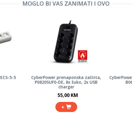
MOGLO BI VAS ZANIMATI I OVO
 ECS-5-5
CyberPower prenaponska zaštita,
CyberPower
P0820SUF0-DE, 8x šuko, 2x USB
B0
charger
55,00 KM
+