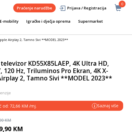
0
Praćenje narudžbe
Prijava / Registracija
E-mobility
Igračke i dječja oprema
Supermarket
 Apple Airplay 2, Tamno Sivi **MODEL 2023**
 televizor KD55X85LAEP, 4K Ultra HD,
 120 Hz, Triluminos Pro Ekran, 4K X-
Airplay 2, Tamno Sivi **MODEL 2023**
enzije
Saznaj više
eć od: 72,66 KM /mj.
i
,00 KM
99,90 KM