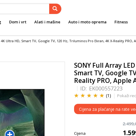
g
Dom i vrt
Alati i mašine
Auto i moto oprema
Fitness
 4K Ultra HD, Smart TV, Google TV, 120 Hz, Triluminos Pro Ekran, 4K X-Reality PRO,
SONY Full Array LED
Smart TV, Google TV,
Reality PRO, Apple 
ID:
EK000557223
(1)
Pokaži rec
Cijena za plaćanje na rate v
2.499
1.5
Cijena