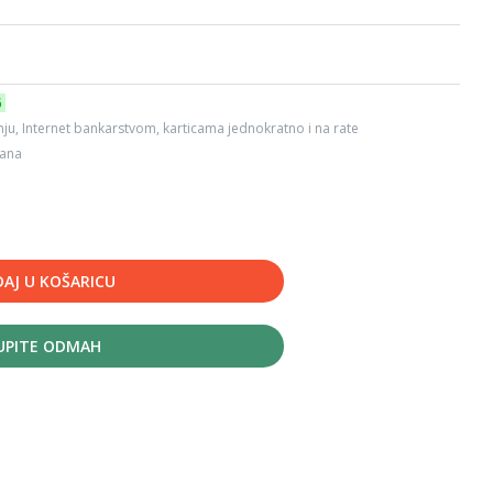
6
ju, Internet bankarstvom, karticama jednokratno i na rate
dana
AJ U KOŠARICU
UPITE ODMAH