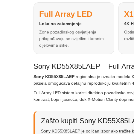
Full Array LED
X1
Lokalno zatamnjenje
4K H
Zone pozadinskog osvjetljenja
Optim
prilagođavaju se svijetlim i tamnim
razli
dijelovima slike.
Sony KD55X85LAEP – Full Array 
Sony KD55X85LAEP
regionalna je oznaka modela KD
piksela omogućava detaljnu reprodukciju kvalitetnih 4
Full Array LED sistem koristi direktno pozadinsko o
kontrast, boje i jasnoću, dok X-Motion Clarity doprin
Zašto kupiti Sony KD55X85
Sony KD55X85LAEP je odličan izbor ako tražite kv